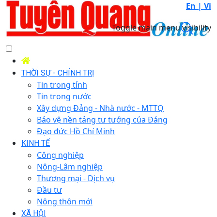
En |
Vi
Toggle main menu visibility
THỜI SỰ - CHÍNH TRỊ
Tin trong tỉnh
Tin trong nước
Xây dựng Đảng - Nhà nước - MTTQ
Bảo vệ nền tảng tư tưởng của Đảng
Đạo đức Hồ Chí Minh
KINH TẾ
Công nghiệp
Nông-Lâm nghiệp
Thương mại - Dịch vụ
Đầu tư
Nông thôn mới
XÃ HỘI