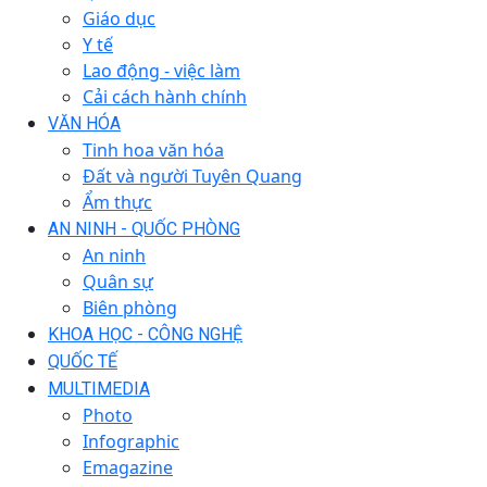
Giáo dục
Y tế
Lao động - việc làm
Cải cách hành chính
VĂN HÓA
Tinh hoa văn hóa
Đất và người Tuyên Quang
Ẩm thực
AN NINH - QUỐC PHÒNG
An ninh
Quân sự
Biên phòng
KHOA HỌC - CÔNG NGHỆ
QUỐC TẾ
MULTIMEDIA
Photo
Infographic
Emagazine