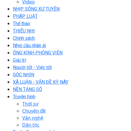
Video
NHỊP SỐNG XỨ TUYÊN
PHÁP LUẬT
Thể thao
THIẾU NHI
Chính sách
Nhịp cầu nhân ái
ỐNG KÍNH PHÓNG VIÊN
Giải trí
Người tốt - Việc tốt
GÓC NHÌN
XÃ LUẬN - VẤN ĐỀ KỲ NÀY
NỀN TẢNG SỐ
Truyền hình
Thời sự
Chuyên đề
Văn nghệ
Dân tộc