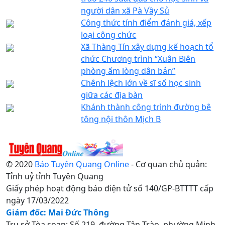
người dân xã Pà Vầy Sủ
Công thức tính điểm đánh giá, xếp
loại công chức
Xã Thàng Tín xây dựng kế hoạch tổ
chức Chương trình “Xuân Biên
phòng ấm lòng dân bản”
Chênh lệch lớn về sĩ số học sinh
giữa các địa bàn
Khánh thành công trình đường bê
tông nội thôn Mịch B
© 2020
Báo Tuyên Quang Online
- Cơ quan chủ quản:
Tỉnh uỷ tỉnh Tuyên Quang
Giấy phép hoạt động báo điện tử số 140/GP-BTTTT cấp
ngày 17/03/2022
Giám đốc: Mai Đức Thông
Trụ sở Tòa soạn: Số 219, đường Tân Trào, phường Minh