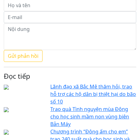
Đọc tiếp
Lãnh đạo xã Bắc Mê thăm hỏi, trao
hỗ trợ các hộ dân bị thiệt hại do bão
số 10
Trao quà Tình nguyện mùa Đông
cho học sinh mầm non vùng biên
Bản Máy
Chương trình “Đông ấm cho em”
trao 240 suất quà cho học sinh và