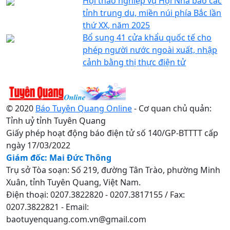
Hội thảo nghiệp vụ Hội Nhà báo các
tỉnh trung du, miền núi phía Bắc lần
thứ XX, năm 2025
Bổ sung 41 cửa khẩu quốc tế cho
phép người nước ngoài xuất, nhập
cảnh bằng thị thực điện tử
© 2020
Báo Tuyên Quang Online
- Cơ quan chủ quản:
Tỉnh uỷ tỉnh Tuyên Quang
Giấy phép hoạt động báo điện tử số 140/GP-BTTTT cấp
ngày 17/03/2022
Giám đốc: Mai Đức Thông
Trụ sở Tòa soạn: Số 219, đường Tân Trào, phường Minh
Xuân, tỉnh Tuyên Quang, Việt Nam.
Điện thoại: 0207.3822820 - 0207.3817155 / Fax:
0207.3822821 - Email:
baotuyenquang.com.vn@gmail.com