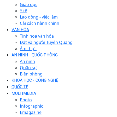
Giáo dục
Y tế
Lao động - việc làm
Cải cách hành chính
VĂN HÓA
Tinh hoa văn hóa
Đất và người Tuyên Quang
Ẩm thực
AN NINH - QUỐC PHÒNG
An ninh
Quân sự
Biên phòng
KHOA HỌC - CÔNG NGHỆ
QUỐC TẾ
MULTIMEDIA
Photo
Infographic
Emagazine