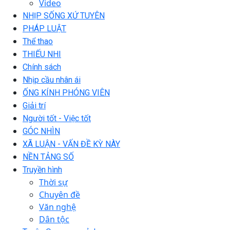
Video
NHỊP SỐNG XỨ TUYÊN
PHÁP LUẬT
Thể thao
THIẾU NHI
Chính sách
Nhịp cầu nhân ái
ỐNG KÍNH PHÓNG VIÊN
Giải trí
Người tốt - Việc tốt
GÓC NHÌN
XÃ LUẬN - VẤN ĐỀ KỲ NÀY
NỀN TẢNG SỐ
Truyền hình
Thời sự
Chuyên đề
Văn nghệ
Dân tộc