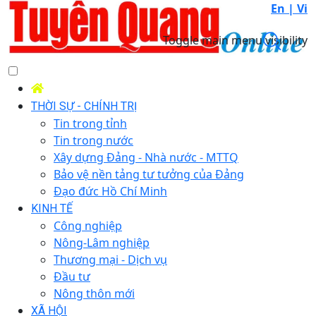
En |
Vi
Toggle main menu visibility
THỜI SỰ - CHÍNH TRỊ
Tin trong tỉnh
Tin trong nước
Xây dựng Đảng - Nhà nước - MTTQ
Bảo vệ nền tảng tư tưởng của Đảng
Đạo đức Hồ Chí Minh
KINH TẾ
Công nghiệp
Nông-Lâm nghiệp
Thương mại - Dịch vụ
Đầu tư
Nông thôn mới
XÃ HỘI