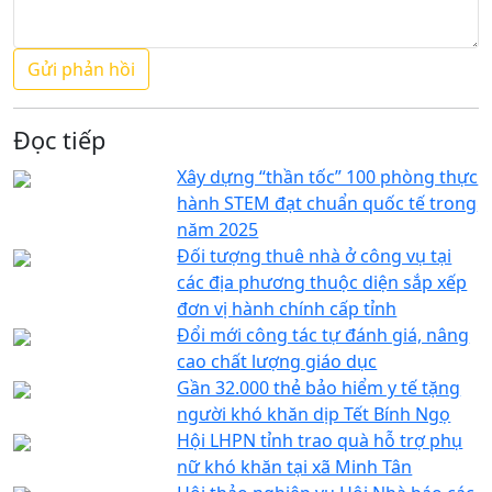
Đọc tiếp
Xây dựng “thần tốc” 100 phòng thực
hành STEM đạt chuẩn quốc tế trong
năm 2025
Đối tượng thuê nhà ở công vụ tại
các địa phương thuộc diện sắp xếp
đơn vị hành chính cấp tỉnh
Đổi mới công tác tự đánh giá, nâng
cao chất lượng giáo dục
Gần 32.000 thẻ bảo hiểm y tế tặng
người khó khăn dịp Tết Bính Ngọ
Hội LHPN tỉnh trao quà hỗ trợ phụ
nữ khó khăn tại xã Minh Tân