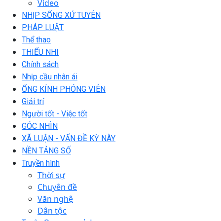
Video
NHỊP SỐNG XỨ TUYÊN
PHÁP LUẬT
Thể thao
THIẾU NHI
Chính sách
Nhịp cầu nhân ái
ỐNG KÍNH PHÓNG VIÊN
Giải trí
Người tốt - Việc tốt
GÓC NHÌN
XÃ LUẬN - VẤN ĐỀ KỲ NÀY
NỀN TẢNG SỐ
Truyền hình
Thời sự
Chuyên đề
Văn nghệ
Dân tộc