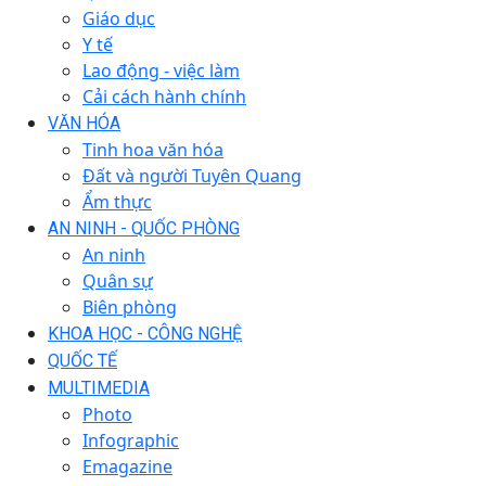
Giáo dục
Y tế
Lao động - việc làm
Cải cách hành chính
VĂN HÓA
Tinh hoa văn hóa
Đất và người Tuyên Quang
Ẩm thực
AN NINH - QUỐC PHÒNG
An ninh
Quân sự
Biên phòng
KHOA HỌC - CÔNG NGHỆ
QUỐC TẾ
MULTIMEDIA
Photo
Infographic
Emagazine