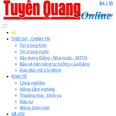
En |
Vi
Toggle main menu visibility
THỜI SỰ - CHÍNH TRỊ
Tin trong tỉnh
Tin trong nước
Xây dựng Đảng - Nhà nước - MTTQ
Bảo vệ nền tảng tư tưởng của Đảng
Đạo đức Hồ Chí Minh
KINH TẾ
Công nghiệp
Nông-Lâm nghiệp
Thương mại - Dịch vụ
Đầu tư
Nông thôn mới
XÃ HỘI