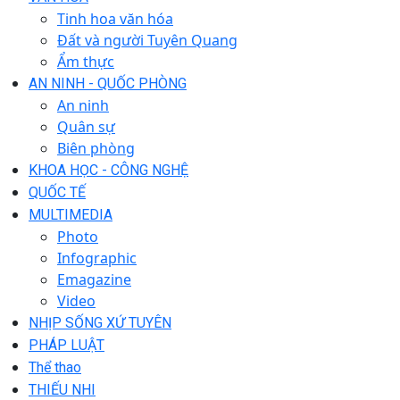
Tinh hoa văn hóa
Đất và người Tuyên Quang
Ẩm thực
AN NINH - QUỐC PHÒNG
An ninh
Quân sự
Biên phòng
KHOA HỌC - CÔNG NGHỆ
QUỐC TẾ
MULTIMEDIA
Photo
Infographic
Emagazine
Video
NHỊP SỐNG XỨ TUYÊN
PHÁP LUẬT
Thể thao
THIẾU NHI