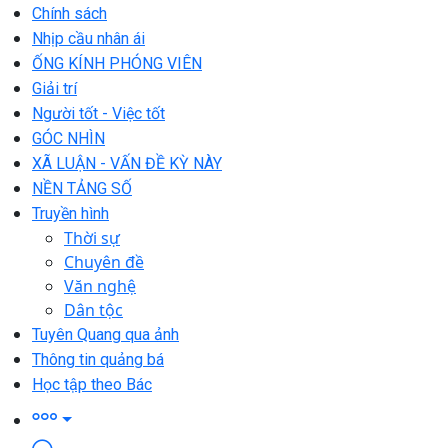
Chính sách
Nhịp cầu nhân ái
ỐNG KÍNH PHÓNG VIÊN
Giải trí
Người tốt - Việc tốt
GÓC NHÌN
XÃ LUẬN - VẤN ĐỀ KỲ NÀY
NỀN TẢNG SỐ
Truyền hình
Thời sự
Chuyên đề
Văn nghệ
Dân tộc
Tuyên Quang qua ảnh
Thông tin quảng bá
Học tập theo Bác