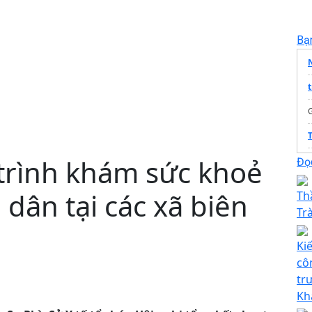
Bạ
t
trình khám sức khoẻ
T
Đọc
 dân tại các xã biên
Th
Tr
Ki
cô
tr
Kh