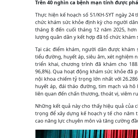
Trên 40 nghìn
ca bệnh mạn tính được phát 
Thực hiện kế hoạch số 51/KH-SYT ngày 24 t
chức khám sức khỏe định kỳ cho người dân t
tháng 8 đến cuối tháng 12 năm 2025, hơn 
lượng quân dân y kết hợp đã tổ chức khám sứ
Tại các điểm khám, người dân được khám sà
tiểu đường, huyết áp, siêu âm, xét nghiệm n
triển khai, chương trình đã khám cho 188
96,8%). Qua hoạt động khám sức khỏe đã phá
nội khoa chiếm tỷ trọng lớn nhất với 26.286
huyết áp, đái tháo đường, tim mạch và hô
liên quan đến chấn thương, thoát vị, viêm ru
Những kết quả này cho thấy hiệu quả của c
trọng để xây dựng kế hoạch y tế cho năm ti
cao năng lực chuyên môn và tăng cường đầu 