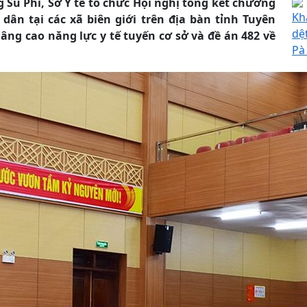
 Su Phì, Sở Y tế tổ chức Hội nghị tổng kết chương
Kh
ân tại các xã biên giới trên địa bàn tỉnh Tuyên
dệ
âng cao năng lực y tế tuyến cơ sở và đề án 482 về
Pà