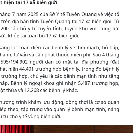
hiện tại 17 xã biên giới
háng 7 năm 2025 của Sở Y tế Tuyên Quang về việc tổ
rên địa bàn tỉnh Tuyên Quang tại 17 xã biên giới. Từ
200 cán bộ y tế tuyến tỉnh, tuyến khu vực cùng lực
c khỏe tại toàn bộ 17 xã biên giới.
ng lọc toàn diện các bệnh lý về: tim mạch, hô hấp,
hanh, tư vấn và cấp phát thuốc miễn phí. Sau 4 tháng
.595/194.902 người dân có mặt tại địa phương (đạt
t hiện 44.401 trường hợp bệnh lý, trong đó bệnh lý
 trường hợp, chủ yếu là các bệnh mạn tính như tăng
 hấp. Bệnh lý ngoại khoa ghi nhận 5.487 trường hợp,
ột thừa và 12.268 các bệnh lý khác.
hương trình khám lưu động, đồng thời là cơ sở quan
ếp theo, tập trung vào quản lý bệnh mạn tính, nâng
tư cho y tế vùng biên giới.