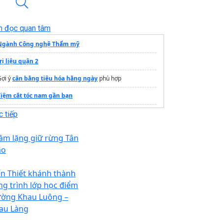
n đọc quan tâm
Ngành Công nghệ Thẩm mỹ
rị liệu quận 2
Gợi ý
cân bằng tiêu hóa hằng ngày
phù hợp
Tiệm cắt tóc nam gần bạn
rang thông tin dự án
Vinhomes Hóc Môn
 tiếp
Đánh giá
serum peptide tốt nhất
hiện này
ầm lặng giữ rừng Tân
Tự chữa thoát vị đĩa đệm
ào
Massage
Đà Nẵng
ến Thiết khánh thành
ng trình lớp học điểm
ường Khau Luông –
au Làng