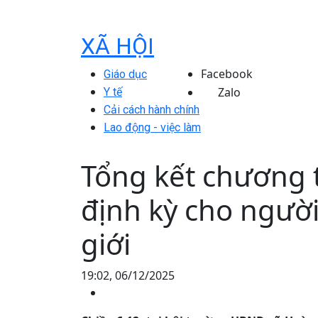
XÃ HỘI
Facebook
Giáo dục
Zalo
Y tế
Cải cách hành chính
Lao động - việc làm
Tổng kết chương 
định kỳ cho người
giới
19:02, 06/12/2025