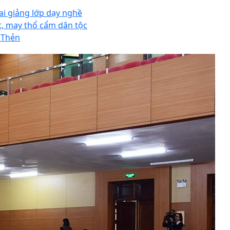
ai giảng lớp dạy nghề
t, may thổ cẩm dân tộc
 Thẻn