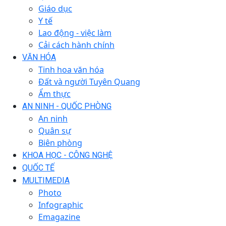
Giáo dục
Y tế
Lao động - việc làm
Cải cách hành chính
VĂN HÓA
Tinh hoa văn hóa
Đất và người Tuyên Quang
Ẩm thực
AN NINH - QUỐC PHÒNG
An ninh
Quân sự
Biên phòng
KHOA HỌC - CÔNG NGHỆ
QUỐC TẾ
MULTIMEDIA
Photo
Infographic
Emagazine