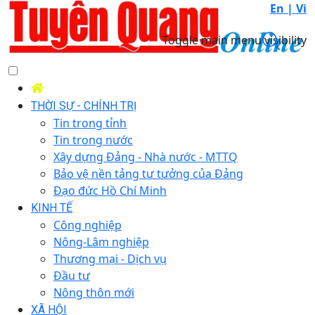
En |
Vi
Toggle main menu visibility
THỜI SỰ - CHÍNH TRỊ
Tin trong tỉnh
Tin trong nước
Xây dựng Đảng - Nhà nước - MTTQ
Bảo vệ nền tảng tư tưởng của Đảng
Đạo đức Hồ Chí Minh
KINH TẾ
Công nghiệp
Nông-Lâm nghiệp
Thương mại - Dịch vụ
Đầu tư
Nông thôn mới
XÃ HỘI