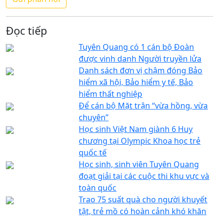
Đọc tiếp
Tuyên Quang có 1 cán bộ Đoàn
được vinh danh Người truyền lửa
Danh sách đơn vị chậm đóng Bảo
hiểm xã hội, Bảo hiểm y tế, Bảo
hiểm thất nghiệp
Để cán bộ Mặt trận “vừa hồng, vừa
chuyên”
Học sinh Việt Nam giành 6 Huy
chương tại Olympic Khoa học trẻ
quốc tế
Học sinh, sinh viên Tuyên Quang
đoạt giải tại các cuộc thi khu vực và
toàn quốc
Trao 75 suất quà cho người khuyết
tật, trẻ mồ có hoàn cảnh khó khăn