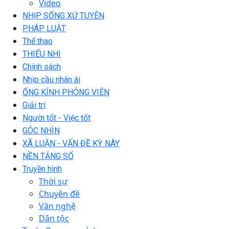
Video
NHỊP SỐNG XỨ TUYÊN
PHÁP LUẬT
Thể thao
THIẾU NHI
Chính sách
Nhịp cầu nhân ái
ỐNG KÍNH PHÓNG VIÊN
Giải trí
Người tốt - Việc tốt
GÓC NHÌN
XÃ LUẬN - VẤN ĐỀ KỲ NÀY
NỀN TẢNG SỐ
Truyền hình
Thời sự
Chuyên đề
Văn nghệ
Dân tộc