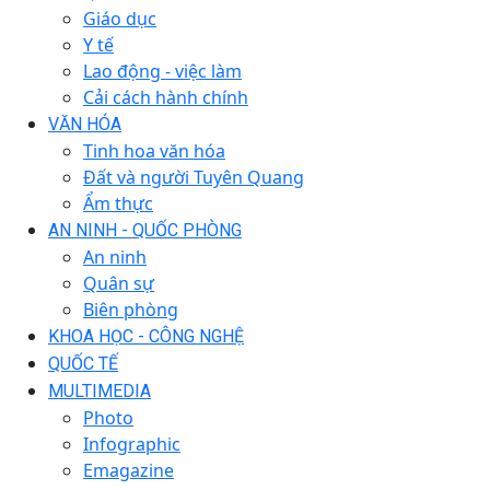
Giáo dục
Y tế
Lao động - việc làm
Cải cách hành chính
VĂN HÓA
Tinh hoa văn hóa
Đất và người Tuyên Quang
Ẩm thực
AN NINH - QUỐC PHÒNG
An ninh
Quân sự
Biên phòng
KHOA HỌC - CÔNG NGHỆ
QUỐC TẾ
MULTIMEDIA
Photo
Infographic
Emagazine