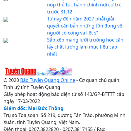
nộp thủ tục hành chính nơi cư trú
trước 31.12
Từ nay đến năm 2027 phải giải
quyết căn bản những tồn đọng về
người có công và liệt sĩ
Sắp xếp mạng lưới trường học cần
lấy chất lượng làm mục tiêu cao
nhất
© 2020
Báo Tuyên Quang Online
- Cơ quan chủ quản:
Tỉnh uỷ tỉnh Tuyên Quang
Giấy phép hoạt động báo điện tử số 140/GP-BTTTT cấp
ngày 17/03/2022
Giám đốc: Mai Đức Thông
Trụ sở Tòa soạn: Số 219, đường Tân Trào, phường Minh
Xuân, tỉnh Tuyên Quang, Việt Nam.
Điện thoại: 0207.3822820 - 0207.3817155 / Fax: