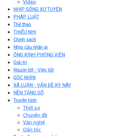
Video
NHỊP SỐNG XỨ TUYÊN
PHÁP LUẬT
Thể thao
THIẾU NHI
Chính sách
Nhịp cầu nhân ái
ỐNG KÍNH PHÓNG VIÊN
Giải trí
Người tốt - Việc tốt
GÓC NHÌN
XÃ LUẬN - VẤN ĐỀ KỲ NÀY
NỀN TẢNG SỐ
Truyền hình
Thời sự
Chuyên đề
Văn nghệ
Dân tộc