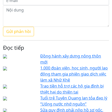
Đọc tiếp
Đồng hành xây dựng nông thôn
mới
1.000 đoàn viên, học sinh, người lao
động tham gia phiên giao dịch việc
làm xã Nhữ Khê
Trao tiền hỗ trợ các hộ gia đình bị
thiệt hại do thiên tai
Tuổi trẻ Tuyên Quang lan tỏa đạo lý
“Uống nước nhớ nguồn”
Sửa quy định phải nộp hồ sơ gốc,