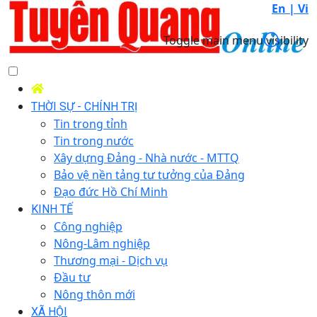
En |
Vi
Toggle main menu visibility
THỜI SỰ - CHÍNH TRỊ
Tin trong tỉnh
Tin trong nước
Xây dựng Đảng - Nhà nước - MTTQ
Bảo vệ nền tảng tư tưởng của Đảng
Đạo đức Hồ Chí Minh
KINH TẾ
Công nghiệp
Nông-Lâm nghiệp
Thương mại - Dịch vụ
Đầu tư
Nông thôn mới
XÃ HỘI