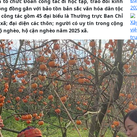
Đạ
tổ chức Đoàn công tác đi học tập, trao đổi kinh
20
cộng đồng gắn với bảo tồn bản sắc văn hóa dân tộc
công tác gồm 45 đại biểu là Thường trực Ban Chỉ
Xâ
xã; đại diện các thôn; người có uy tín trong cộng
vi
hộ nghèo, hộ cận nghèo năm 2025 xã.
tr