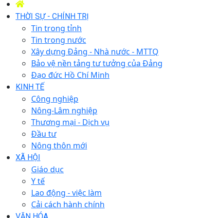
THỜI SỰ - CHÍNH TRỊ
Tin trong tỉnh
Tin trong nước
Xây dựng Đảng - Nhà nước - MTTQ
Bảo vệ nền tảng tư tưởng của Đảng
Đạo đức Hồ Chí Minh
KINH TẾ
Công nghiệp
Nông-Lâm nghiệp
Thương mại - Dịch vụ
Đầu tư
Nông thôn mới
XÃ HỘI
Giáo dục
Y tế
Lao động - việc làm
Cải cách hành chính
VĂN HÓA