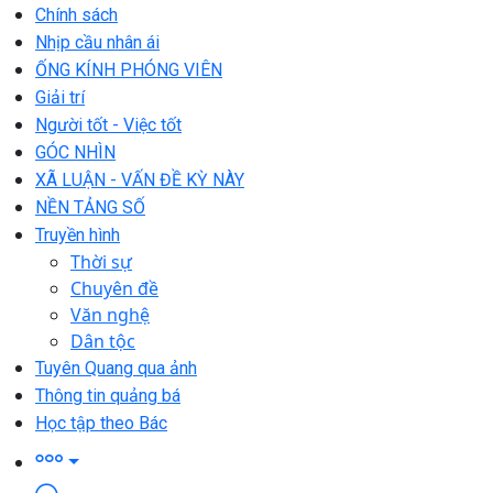
Chính sách
Nhịp cầu nhân ái
ỐNG KÍNH PHÓNG VIÊN
Giải trí
Người tốt - Việc tốt
GÓC NHÌN
XÃ LUẬN - VẤN ĐỀ KỲ NÀY
NỀN TẢNG SỐ
Truyền hình
Thời sự
Chuyên đề
Văn nghệ
Dân tộc
Tuyên Quang qua ảnh
Thông tin quảng bá
Học tập theo Bác