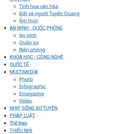
Tinh hoa văn hóa
Đất và người Tuyên Quang
Ẩm thực
AN NINH - QUỐC PHÒNG
An ninh
Quân sự
Biên phòng
KHOA HỌC - CÔNG NGHỆ
QUỐC TẾ
MULTIMEDIA
Photo
Infographic
Emagazine
Video
NHỊP SỐNG XỨ TUYÊN
PHÁP LUẬT
Thể thao
THIẾU NHI