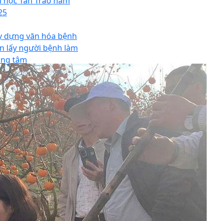
i học Tân Trào năm
25
Tour Trung Quốc
giá tốt nhất tại BestPrice
y dựng văn hóa bệnh
ện lấy người bệnh làm
ung tâm