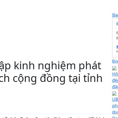
Bạ
p
tập kinh nghiệm phát
d
Đọc
lịch cộng đồng tại tỉnh
Hộ
T
đê
đặ
T
UB
ph
dụ