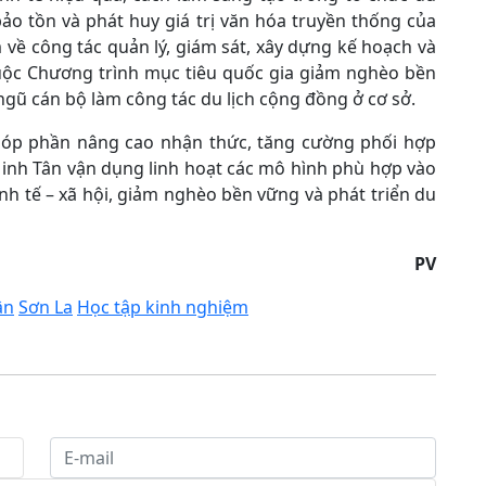
bảo tồn và phát huy giá trị văn hóa truyền thống của
 về công tác quản lý, giám sát, xây dựng kế hoạch và
huộc Chương trình mục tiêu quốc gia giảm nghèo bền
ngũ cán bộ làm công tác du lịch cộng đồng ở cơ sở.
 góp phần nâng cao nhận thức, tăng cường phối hợp
 Minh Tân vận dụng linh hoạt các mô hình phù hợp vào
inh tế – xã hội, giảm nghèo bền vững và phát triển du
PV
ân
Sơn La
Học tập kinh nghiệm