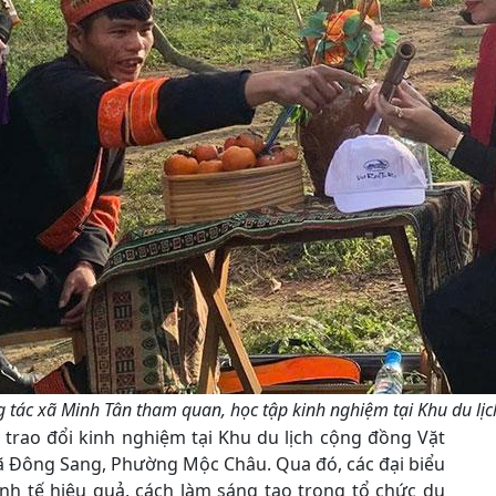
 tác xã Minh Tân tham quan, học tập kinh nghiệm tại Khu du lị
trao đổi kinh nghiệm tại Khu du lịch cộng đồng Vặt
xã Đông Sang, Phường Mộc Châu. Qua đó, các đại biểu
nh tế hiệu quả, cách làm sáng tạo trong tổ chức du