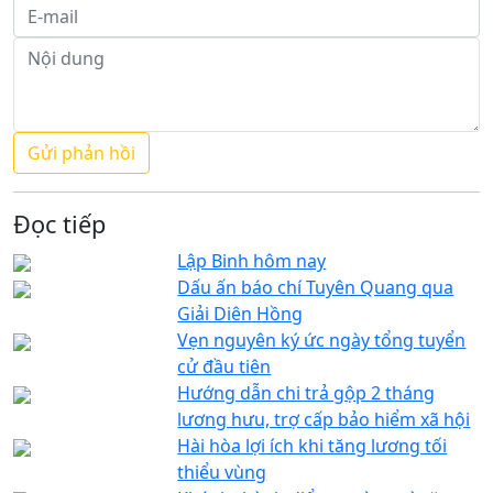
Đọc tiếp
Lập Binh hôm nay
Dấu ấn báo chí Tuyên Quang qua
Giải Diên Hồng
Vẹn nguyên ký ức ngày tổng tuyển
cử đầu tiên
Hướng dẫn chi trả gộp 2 tháng
lương hưu, trợ cấp bảo hiểm xã hội
Hài hòa lợi ích khi tăng lương tối
thiểu vùng