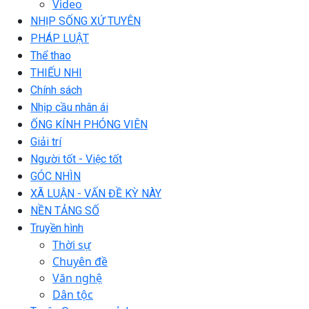
Video
NHỊP SỐNG XỨ TUYÊN
PHÁP LUẬT
Thể thao
THIẾU NHI
Chính sách
Nhịp cầu nhân ái
ỐNG KÍNH PHÓNG VIÊN
Giải trí
Người tốt - Việc tốt
GÓC NHÌN
XÃ LUẬN - VẤN ĐỀ KỲ NÀY
NỀN TẢNG SỐ
Truyền hình
Thời sự
Chuyên đề
Văn nghệ
Dân tộc