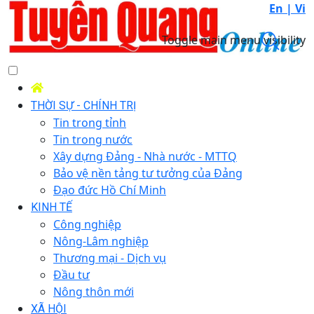
En |
Vi
Toggle main menu visibility
THỜI SỰ - CHÍNH TRỊ
Tin trong tỉnh
Tin trong nước
Xây dựng Đảng - Nhà nước - MTTQ
Bảo vệ nền tảng tư tưởng của Đảng
Đạo đức Hồ Chí Minh
KINH TẾ
Công nghiệp
Nông-Lâm nghiệp
Thương mại - Dịch vụ
Đầu tư
Nông thôn mới
XÃ HỘI