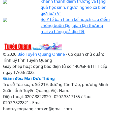
Khánh thành điểm trường và tặng
quà học sinh, người nghèo xã biên
giới Sơn Vĩ
Bộ Y tế ban hành kế hoạch cao điểm
chống buôn lậu, gian lận thương
mại và hàng giả dịp Tết
© 2020
Báo Tuyên Quang Online
- Cơ quan chủ quản:
Tỉnh uỷ tỉnh Tuyên Quang
Giấy phép hoạt động báo điện tử số 140/GP-BTTTT cấp
ngày 17/03/2022
Giám đốc: Mai Đức Thông
Trụ sở Tòa soạn: Số 219, đường Tân Trào, phường Minh
Xuân, tỉnh Tuyên Quang, Việt Nam.
Điện thoại: 0207.3822820 - 0207.3817155 / Fax:
0207.3822821 - Email:
baotuyenquang.com.vn@gmail.com