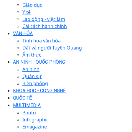
Giáo dục
Y tế
Lao động - việc làm
Cải cách hành chính
VĂN HÓA
Tinh hoa văn hóa
Đất và người Tuyên Quang
Ẩm thực
AN NINH - QUỐC PHÒNG
An ninh
Quân sự
Biên phòng
KHOA HỌC - CÔNG NGHỆ
QUỐC TẾ
MULTIMEDIA
Photo
Infographic
Emagazine