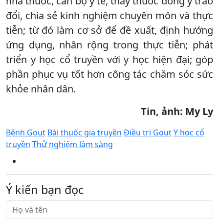
nhà thuốc, cán bộ y tế, thầy thuốc đông y trao
đổi, chia sẻ kinh nghiệm chuyên môn và thực
tiễn; từ đó làm cơ sở để đề xuất, định hướng
ứng dụng, nhân rộng trong thực tiễn; phát
triển y học cổ truyền với y học hiện đại; góp
phần phục vụ tốt hơn công tác chăm sóc sức
khỏe nhân dân.
Tin, ảnh: My Ly
Bệnh Gout
Bài thuốc gia truyền
Điều trị Gout
Y học cổ
truyền
Thử nghiệm lâm sàng
Ý kiến bạn đọc