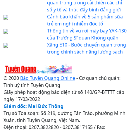
quan trọng trong cải thiện các chỉ
số y tế và thúc đẩy bình đẳng giới
Cảnh báo khẩn về 5 sản phẩm sữa
trẻ em nghi nhiễm độc tố
Thông tin về vụ rơi máy bay YAK-130
của Trường Sĩ quan Không quân
Xăng E10 - Bước chuyển quan trọng
trong chính sách năng lượng sạch
© 2020
Báo Tuyên Quang Online
- Cơ quan chủ quản:
Tỉnh uỷ tỉnh Tuyên Quang
Giấy phép hoạt động báo điện tử số 140/GP-BTTTT cấp
ngày 17/03/2022
Giám đốc: Mai Đức Thông
Trụ sở Tòa soạn: Số 219, đường Tân Trào, phường Minh
Xuân, tỉnh Tuyên Quang, Việt Nam.
Điện thoại: 0207.3822820 - 0207.3817155 / Fax: