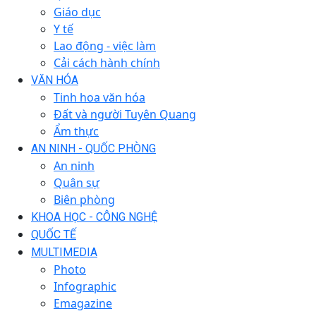
Giáo dục
Y tế
Lao động - việc làm
Cải cách hành chính
VĂN HÓA
Tinh hoa văn hóa
Đất và người Tuyên Quang
Ẩm thực
AN NINH - QUỐC PHÒNG
An ninh
Quân sự
Biên phòng
KHOA HỌC - CÔNG NGHỆ
QUỐC TẾ
MULTIMEDIA
Photo
Infographic
Emagazine