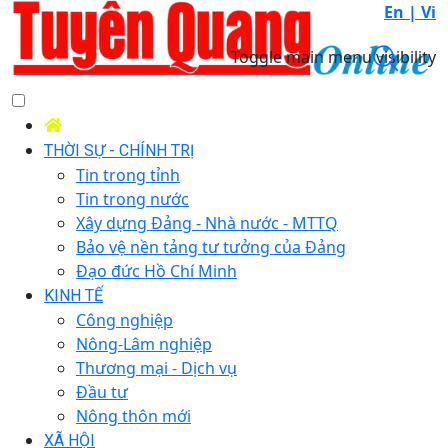
En |
Vi
Toggle main menu visibility
THỜI SỰ - CHÍNH TRỊ
Tin trong tỉnh
Tin trong nước
Xây dựng Đảng - Nhà nước - MTTQ
Bảo vệ nền tảng tư tưởng của Đảng
Đạo đức Hồ Chí Minh
KINH TẾ
Công nghiệp
Nông-Lâm nghiệp
Thương mại - Dịch vụ
Đầu tư
Nông thôn mới
XÃ HỘI