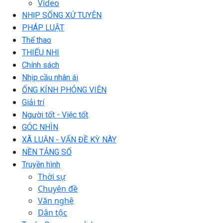
Video
NHỊP SỐNG XỨ TUYÊN
PHÁP LUẬT
Thể thao
THIẾU NHI
Chính sách
Nhịp cầu nhân ái
ỐNG KÍNH PHÓNG VIÊN
Giải trí
Người tốt - Việc tốt
GÓC NHÌN
XÃ LUẬN - VẤN ĐỀ KỲ NÀY
NỀN TẢNG SỐ
Truyền hình
Thời sự
Chuyên đề
Văn nghệ
Dân tộc