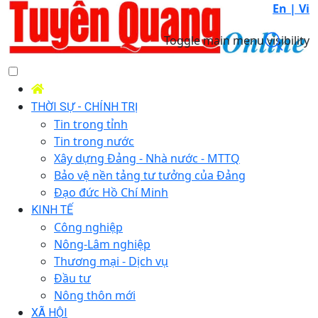
En |
Vi
Toggle main menu visibility
THỜI SỰ - CHÍNH TRỊ
Tin trong tỉnh
Tin trong nước
Xây dựng Đảng - Nhà nước - MTTQ
Bảo vệ nền tảng tư tưởng của Đảng
Đạo đức Hồ Chí Minh
KINH TẾ
Công nghiệp
Nông-Lâm nghiệp
Thương mại - Dịch vụ
Đầu tư
Nông thôn mới
XÃ HỘI