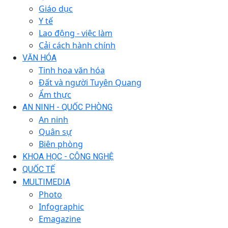
Giáo dục
Y tế
Lao động - việc làm
Cải cách hành chính
VĂN HÓA
Tinh hoa văn hóa
Đất và người Tuyên Quang
Ẩm thực
AN NINH - QUỐC PHÒNG
An ninh
Quân sự
Biên phòng
KHOA HỌC - CÔNG NGHỆ
QUỐC TẾ
MULTIMEDIA
Photo
Infographic
Emagazine