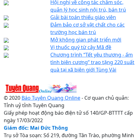
Hội nghị về công tác chăm sóc,
quản lý học sinh nội trú, bán trú
Giải bài toán thiếu giáo viên
Đảm bảo cơ sở vật chất cho các
trường học bán trú
Mở không gian phát triển mới
Vị thuốc quý từ cây Mã đề
Chương trình “Tết yêu thương - ấm
tình biên cương” trao tặng 220 suất
quà tại xã biên giới Tùng Vài
© 2020
Báo Tuyên Quang Online
- Cơ quan chủ quản:
Tỉnh uỷ tỉnh Tuyên Quang
Giấy phép hoạt động báo điện tử số 140/GP-BTTTT cấp
ngày 17/03/2022
Giám đốc: Mai Đức Thông
Trụ sở Tòa soạn: Số 219, đường Tân Trào, phường Minh