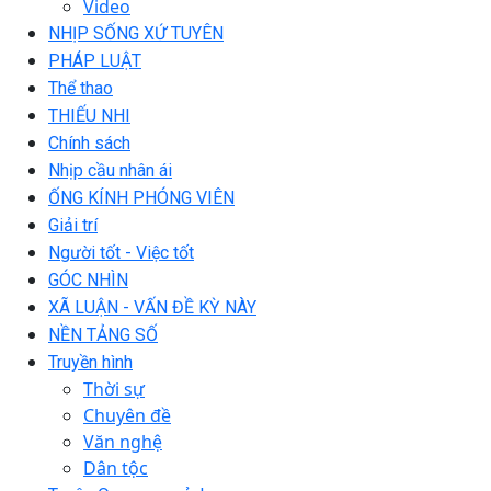
Video
NHỊP SỐNG XỨ TUYÊN
PHÁP LUẬT
Thể thao
THIẾU NHI
Chính sách
Nhịp cầu nhân ái
ỐNG KÍNH PHÓNG VIÊN
Giải trí
Người tốt - Việc tốt
GÓC NHÌN
XÃ LUẬN - VẤN ĐỀ KỲ NÀY
NỀN TẢNG SỐ
Truyền hình
Thời sự
Chuyên đề
Văn nghệ
Dân tộc