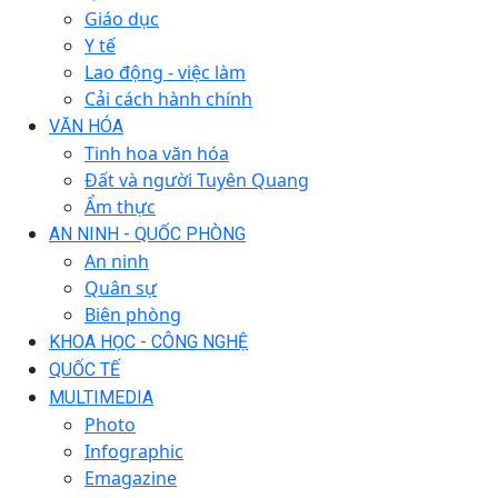
Giáo dục
Y tế
Lao động - việc làm
Cải cách hành chính
VĂN HÓA
Tinh hoa văn hóa
Đất và người Tuyên Quang
Ẩm thực
AN NINH - QUỐC PHÒNG
An ninh
Quân sự
Biên phòng
KHOA HỌC - CÔNG NGHỆ
QUỐC TẾ
MULTIMEDIA
Photo
Infographic
Emagazine