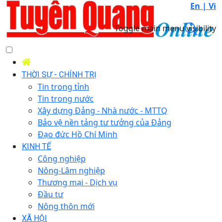
En |
Vi
Toggle main menu visibility
THỜI SỰ - CHÍNH TRỊ
Tin trong tỉnh
Tin trong nước
Xây dựng Đảng - Nhà nước - MTTQ
Bảo vệ nền tảng tư tưởng của Đảng
Đạo đức Hồ Chí Minh
KINH TẾ
Công nghiệp
Nông-Lâm nghiệp
Thương mại - Dịch vụ
Đầu tư
Nông thôn mới
XÃ HỘI