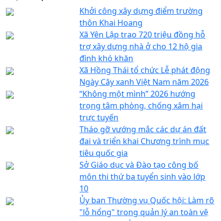
Khởi công xây dựng điểm trường
thôn Khai Hoang
Xã Yên Lập trao 720 triệu đồng hỗ
trợ xây dựng nhà ở cho 12 hộ gia
đình khó khăn
Xã Hồng Thái tổ chức Lễ phát động
Ngày Cây xanh Việt Nam năm 2026
“Không một mình” 2026 hướng
trọng tâm phòng, chống xâm hại
trực tuyến
Tháo gỡ vướng mắc các dự án đất
đai và triển khai Chương trình mục
tiêu quốc gia
Sở Giáo dục và Đào tạo công bố
môn thi thứ ba tuyển sinh vào lớp
10
Ủy ban Thường vụ Quốc hội: Làm rõ
"lỗ hổng" trong quản lý an toàn vệ