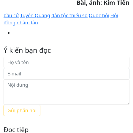
Bài, ảnh: Kim Tiến
bầu cử
Tuyên Quang
dân tộc thiểu số
Quốc hội
Hội
đồng nhân dân
Ý kiến bạn đọc
Đọc tiếp