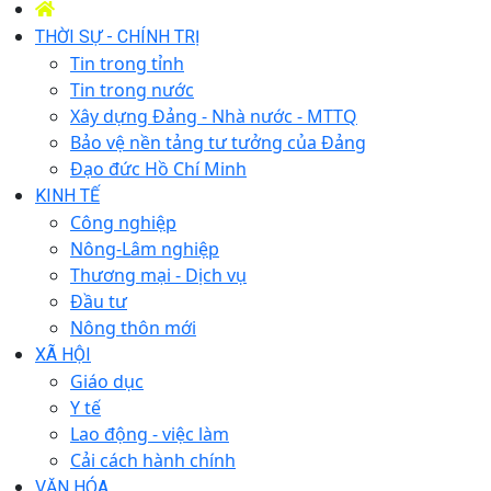
THỜI SỰ - CHÍNH TRỊ
Tin trong tỉnh
Tin trong nước
Xây dựng Đảng - Nhà nước - MTTQ
Bảo vệ nền tảng tư tưởng của Đảng
Đạo đức Hồ Chí Minh
KINH TẾ
Công nghiệp
Nông-Lâm nghiệp
Thương mại - Dịch vụ
Đầu tư
Nông thôn mới
XÃ HỘI
Giáo dục
Y tế
Lao động - việc làm
Cải cách hành chính
VĂN HÓA