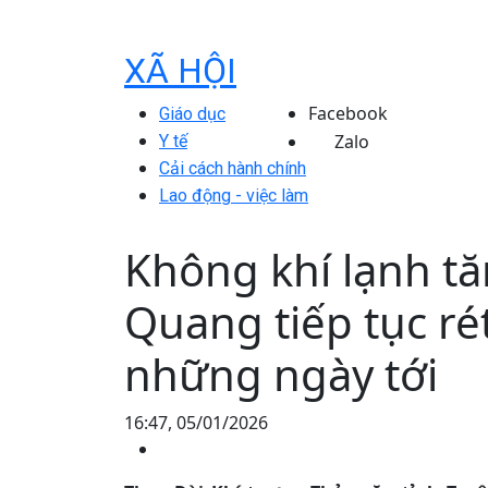
XÃ HỘI
Facebook
Giáo dục
Zalo
Y tế
Cải cách hành chính
Lao động - việc làm
Không khí lạnh t
Quang tiếp tục ré
những ngày tới
16:47, 05/01/2026