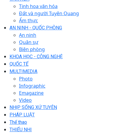
Tinh hoa văn hóa
Đất và người Tuyên Quang
Ẩm thực
AN NINH - QUỐC PHÒNG
An ninh
Quân sự
Biên phòng
KHOA HỌC - CÔNG NGHỆ
QUỐC TẾ
MULTIMEDIA
Photo
Infographic
Emagazine
Video
NHỊP SỐNG XỨ TUYÊN
PHÁP LUẬT
Thể thao
THIẾU NHI