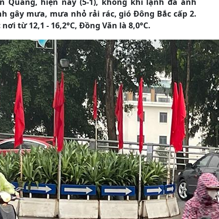
n Quang, hiện nay (5-1), không khí lạnh đã ảnh
h gây mưa, mưa nhỏ rải rác, gió Đông Bắc cấp 2.
nơi từ 12,1 - 16,2°C, Đồng Văn là 8,0°C.