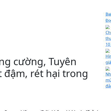
Bạ
Đọc
Ch
thu
10
Hì
ăng cường, Tuyên
gi
t đậm, rét hại trong
Nh
mù
đả