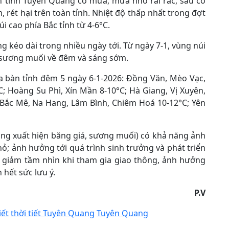
n tỉnh Tuyên Quang có mưa, mưa nhỏ rải rác, sau có
 rét hại trên toàn tỉnh. Nhiệt độ thấp nhất trong đợt
i cao phía Bắc tỉnh từ 4-6°C.
ng kéo dài trong nhiều ngày tới. Từ ngày 7-1, vùng núi
 sương muối về đêm và sáng sớm.
địa bàn tỉnh đêm 5 ngày 6-1-2026: Đồng Văn, Mèo Vạc,
; Hoàng Su Phì, Xín Mần 8-10°C; Hà Giang, Vị Xuyên,
Bắc Mê, Na Hang, Lâm Bình, Chiêm Hoá 10-12°C; Yên
năng xuất hiện băng giá, sương muối) có khả năng ảnh
ỏ; ảnh hưởng tới quá trình sinh trưởng và phát triển
m giảm tầm nhìn khi tham gia giao thông, ảnh hưởng
 hết sức lưu ý.
P.V
iết
thời tiết Tuyên Quang
Tuyên Quang