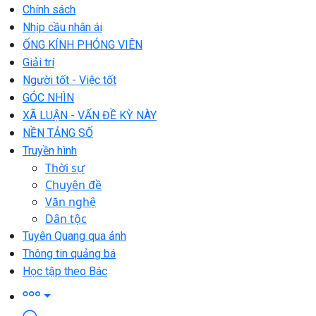
Chính sách
Nhịp cầu nhân ái
ỐNG KÍNH PHÓNG VIÊN
Giải trí
Người tốt - Việc tốt
GÓC NHÌN
XÃ LUẬN - VẤN ĐỀ KỲ NÀY
NỀN TẢNG SỐ
Truyền hình
Thời sự
Chuyên đề
Văn nghệ
Dân tộc
Tuyên Quang qua ảnh
Thông tin quảng bá
Học tập theo Bác