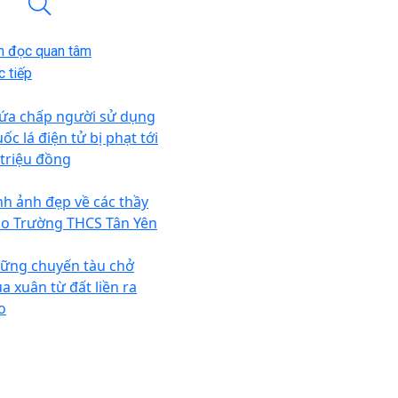
n đọc quan tâm
 tiếp
ứa chấp người sử dụng
ốc lá điện tử bị phạt tới
 triệu đồng
nh ảnh đẹp về các thầy
áo Trường THCS Tân Yên
ững chuyến tàu chở
a xuân từ đất liền ra
o