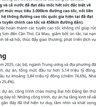
 và cả nước đã đạt dấu mốc hết sức đặc biệt về
t mức mục tiêu 3.000km đường cao tốc, nối liền
hệ thống đường cao tốc quốc gia hiện tại đã đạt
 tuyến chính cao tốc và 458km đường dẫn).
việc hoàn thành các tuyến cao tốc không chỉ giúp rút
g Sơn đến Cần Thơ, Cà Mau, giảm bớt ùn tắc, tai nạn
 tế-xã hội, thúc đẩy giao thương, phát triển dịch vụ
ng
ăm 2025, các bộ, ngành Trung ương và địa phương đã
h, dự án, tổng mức đầu tư hơn 5,14 triệu tỷ đồng,
ầu tư khoảng 3,84 triệu tỷ đồng (chiếm 74,6%), Nhà
 25,4%).
ác dự án, công trình chào mừng Đại hội Đảng lần thứ
 bày tỏ: Những công trình, dự án hạ tầng kinh tế-xã
 gần đây đã thể hiện tư duy, tầm nhìn và khát vọng