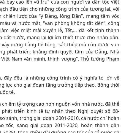
 và bay cao lên vũ trụ” của con người và dân tộc Việt
ch đầu tiên cho những công trình của tương lai, với
nh chiến lược của “ý Đảng, lòng Dân”, mang tầm vóc
ả máu và nước mắt, “văn phòng không tắt đèn”, công
àm việc miệt mài xuyên lễ, Tết,… đã kết tinh thành
 đất nước, mang lại lợi ích thiết thực cho nhân dân.
xây dựng bằng bê-tông, sắt thép mà còn được vun
ọng phát triển; khẳng định quyết tâm của Đảng, Nhà
 Việt Nam văn minh, thịnh vượng”, Thủ tướng Phạm
 đây đều là những công trình có ý nghĩa to lớn về
ng lực cho giai đoạn tăng trưởng tiếp theo, đồng thời
uốc tế.
 chiếm tỷ trọng cao hơn nguồn vốn nhà nước, đã thể
phát triển kinh tế tư nhân theo Nghị quyết số 68-
o sánh, trong giai đoạn 2001-2010, cả nước chỉ hoàn
o tốc; sang giai đoạn 2011-2020, hoàn thành gần
21-2025), tổng chiều dài đường cao tốc của cả nước đã