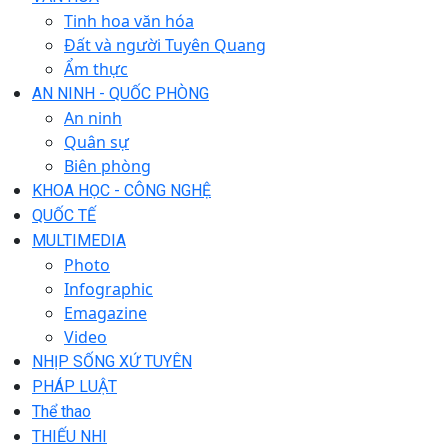
Tinh hoa văn hóa
Đất và người Tuyên Quang
Ẩm thực
AN NINH - QUỐC PHÒNG
An ninh
Quân sự
Biên phòng
KHOA HỌC - CÔNG NGHỆ
QUỐC TẾ
MULTIMEDIA
Photo
Infographic
Emagazine
Video
NHỊP SỐNG XỨ TUYÊN
PHÁP LUẬT
Thể thao
THIẾU NHI