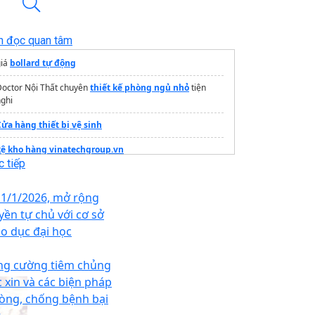
n đọc quan tâm
giá
bollard tự động
Doctor Nội Thất chuyên
thiết kế phòng ngủ nhỏ
tiện
ghi
Cửa hàng thiết bị vệ sinh
kệ kho hàng vinatechgroup.vn
 tiếp
ịa chỉ bán
dàn lạnh công nghiệp
giá tốt
 1/1/2026, mở rộng
Mẫu
Gạch Bông Gió Đỏ
Đẹp Cho Mặt Tiền
yền tự chủ với cơ sở
Xưởng đồng phục Nam Phương
áo dục đại học
rọn bộ nội thất căn hộ Studio - 2PN - 3PN
ng cường tiêm chủng
rang thông tin dự án
Vinhomes Hóc Môn
c xin và các biện pháp
òng, chống bệnh bại
ây nhà trọn gói tại Hà Nội