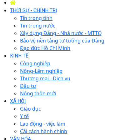
THỜI SỰ - CHÍNH TRỊ
Tin trong tỉnh
Tin trong nước
Xây dựng Đảng - Nhà nước - MTTQ
Bảo vệ nền tảng tư tưởng của Đảng
Đạo đức Hồ Chí Minh
KINH TẾ
Công nghiệp
Nông-Lâm nghiệp
Thương mại - Dịch vụ
Đầu tư
Nông thôn mới
XÃ HỘI
Giáo dục
Y tế
Lao động - việc làm
Cải cách hành chính
VĂN HÓA