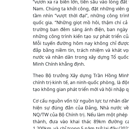
“vươn xa ra biển lớn, tiến sâu vào lòng đất
Nam. Chúng ta khởi công, đặt những viên gạ
tầm nhìn “vượt thời đại”, những công trì
quốc gia. “Những giọt mồ hôi, thậm chí c
trường ban đêm sáng ánh điện, ban ngày l
những công trình kiến tạo sự phát triển của
Mỗi tuyến đường hôm nay không chỉ được 
đắp bằng niềm tin, trách nhiệm và khát v
nước và nhân dân trong xây dựng Tổ quốc
Minh Chính khẳng định.
Theo Bộ trưởng Xây dựng Trần Hồng Minh,
chính trị-kinh tế, an ninh-quốc phòng, là độ
tạo không gian phát triển mới và hội nhập q
Cơ cấu nguồn vốn từ nguồn lực tư nhân dần
hiện sự đúng đắn của Đảng, Nhà nước về 
NQ/TW của Bộ Chính trị. Nếu làm một phép s
thành, đưa vào khai thác 89km đường ca
1.200km, và chỉ trong 5 năm trở lại đây (20