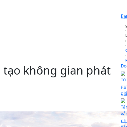
Bạ
n
 tạo không gian phát
Đọc
Đ
Từ
qu
gi
T
Tă
T
vắ
ph
x