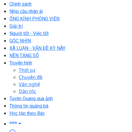
Chính sách
Nhịp cầu nhân ái
ỐNG KÍNH PHÓNG VIÊN
Giải trí
Người tốt - Việc tốt
GÓC NHÌN
XÃ LUẬN - VẤN ĐỀ KỲ NÀY
NỀN TẢNG SỐ
Truyền hình
Thời sự
Chuyên đề
Văn nghệ
Dân tộc
Tuyên Quang qua ảnh
Thông tin quảng bá
Học tập theo Bác