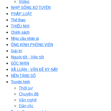
Video
NHỊP SỐNG XỨ TUYÊN
PHÁP LUẬT
Thể thao
THIẾU NHI
Chính sách
Nhịp cầu nhân ái
ỐNG KÍNH PHÓNG VIÊN
Giải trí
Người tốt - Việc tốt
GÓC NHÌN
XÃ LUẬN - VẤN ĐỀ KỲ NÀY
NỀN TẢNG SỐ
Truyền hình
Thời sự
Chuyên đề
Văn nghệ
Dân tộc