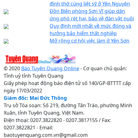
đình thờ cúng liệt sỹ ở Yên Nguyên
Đồn Biên phòng Sơn Vĩ giúp dân
ứng phó rét hại, bảo vệ đàn vật nuôi
Quy định mới nhất về mức đóng và
hưởng bảo hiểm thất nghiệp
Mở rộng cơ hội việc làm ở Yên Sơn
© 2020
Báo Tuyên Quang Online
- Cơ quan chủ quản:
Tỉnh uỷ tỉnh Tuyên Quang
Giấy phép hoạt động báo điện tử số 140/GP-BTTTT cấp
ngày 17/03/2022
Giám đốc: Mai Đức Thông
Trụ sở Tòa soạn: Số 219, đường Tân Trào, phường Minh
Xuân, tỉnh Tuyên Quang, Việt Nam.
Điện thoại: 0207.3822820 - 0207.3817155 / Fax:
0207.3822821 - Email:
baotuyenquang.com.vn@gmail.com