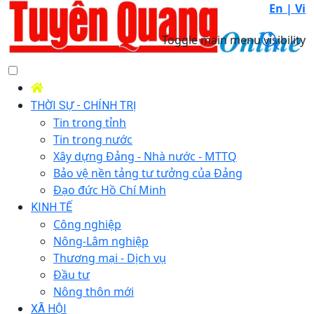
En |
Vi
Toggle main menu visibility
THỜI SỰ - CHÍNH TRỊ
Tin trong tỉnh
Tin trong nước
Xây dựng Đảng - Nhà nước - MTTQ
Bảo vệ nền tảng tư tưởng của Đảng
Đạo đức Hồ Chí Minh
KINH TẾ
Công nghiệp
Nông-Lâm nghiệp
Thương mại - Dịch vụ
Đầu tư
Nông thôn mới
XÃ HỘI