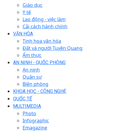
Giáo dục
Y tế
Lao động - việc làm
Cải cách hành chính
VĂN HÓA
Tinh hoa văn hóa
Đất và người Tuyên Quang
Ẩm thực
AN NINH - QUỐC PHÒNG
An ninh
Quân sự
Biên phòng
KHOA HỌC - CÔNG NGHỆ
QUỐC TẾ
MULTIMEDIA
Photo
Infographic
Emagazine