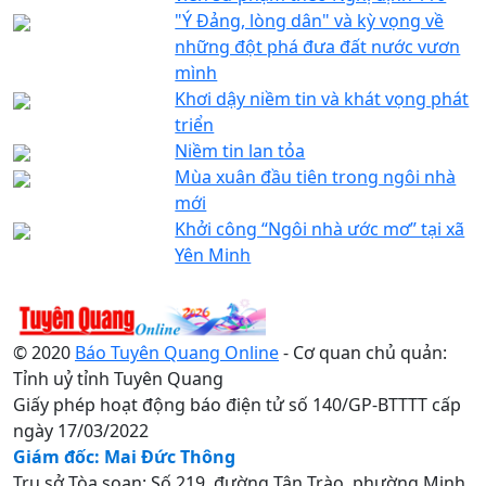
"Ý Đảng, lòng dân" và kỳ vọng về
những đột phá đưa đất nước vươn
mình
Khơi dậy niềm tin và khát vọng phát
triển
Niềm tin lan tỏa
Mùa xuân đầu tiên trong ngôi nhà
mới
Khởi công “Ngôi nhà ước mơ” tại xã
Yên Minh
© 2020
Báo Tuyên Quang Online
- Cơ quan chủ quản:
Tỉnh uỷ tỉnh Tuyên Quang
Giấy phép hoạt động báo điện tử số 140/GP-BTTTT cấp
ngày 17/03/2022
Giám đốc: Mai Đức Thông
Trụ sở Tòa soạn: Số 219, đường Tân Trào, phường Minh