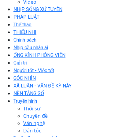
Video
NHỊP SỐNG XỨ TUYÊN
PHÁP LUẬT
Thể thao
THIẾU NHI
Chính sách
Nhịp cầu nhân ái
ỐNG KÍNH PHÓNG VIÊN
Giải trí
Người tốt - Việc tốt
GÓC NHÌN
XÃ LUẬN - VẤN ĐỀ KỲ NÀY
NỀN TẢNG SỐ
Truyền hình
Thời sự
Chuyên đề
Văn nghệ
Dân tộc