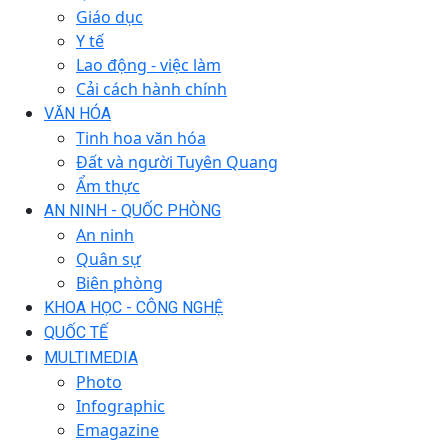
Giáo dục
Y tế
Lao động - việc làm
Cải cách hành chính
VĂN HÓA
Tinh hoa văn hóa
Đất và người Tuyên Quang
Ẩm thực
AN NINH - QUỐC PHÒNG
An ninh
Quân sự
Biên phòng
KHOA HỌC - CÔNG NGHỆ
QUỐC TẾ
MULTIMEDIA
Photo
Infographic
Emagazine