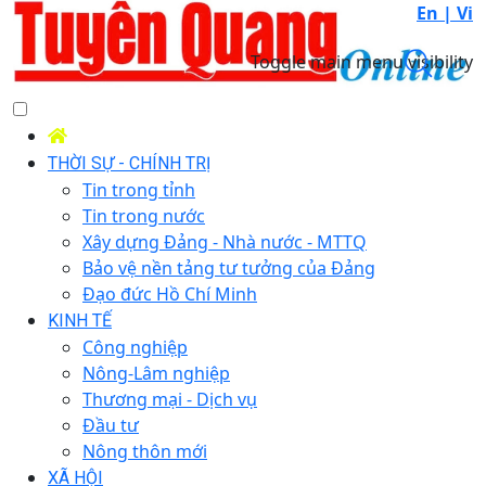
En |
Vi
Toggle main menu visibility
THỜI SỰ - CHÍNH TRỊ
Tin trong tỉnh
Tin trong nước
Xây dựng Đảng - Nhà nước - MTTQ
Bảo vệ nền tảng tư tưởng của Đảng
Đạo đức Hồ Chí Minh
KINH TẾ
Công nghiệp
Nông-Lâm nghiệp
Thương mại - Dịch vụ
Đầu tư
Nông thôn mới
XÃ HỘI