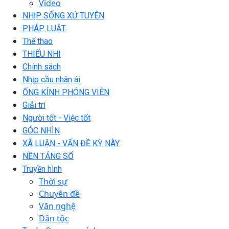
Video
NHỊP SỐNG XỨ TUYÊN
PHÁP LUẬT
Thể thao
THIẾU NHI
Chính sách
Nhịp cầu nhân ái
ỐNG KÍNH PHÓNG VIÊN
Giải trí
Người tốt - Việc tốt
GÓC NHÌN
XÃ LUẬN - VẤN ĐỀ KỲ NÀY
NỀN TẢNG SỐ
Truyền hình
Thời sự
Chuyên đề
Văn nghệ
Dân tộc