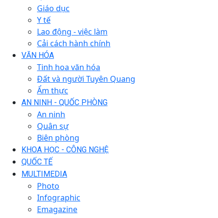
Giáo dục
Y tế
Lao động - việc làm
Cải cách hành chính
VĂN HÓA
Tinh hoa văn hóa
Đất và người Tuyên Quang
Ẩm thực
AN NINH - QUỐC PHÒNG
An ninh
Quân sự
Biên phòng
KHOA HỌC - CÔNG NGHỆ
QUỐC TẾ
MULTIMEDIA
Photo
Infographic
Emagazine