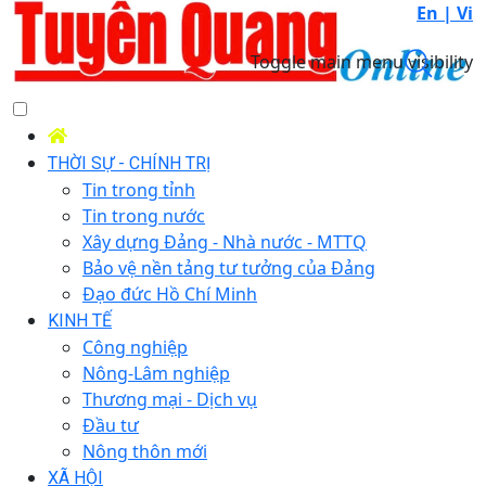
En |
Vi
Toggle main menu visibility
THỜI SỰ - CHÍNH TRỊ
Tin trong tỉnh
Tin trong nước
Xây dựng Đảng - Nhà nước - MTTQ
Bảo vệ nền tảng tư tưởng của Đảng
Đạo đức Hồ Chí Minh
KINH TẾ
Công nghiệp
Nông-Lâm nghiệp
Thương mại - Dịch vụ
Đầu tư
Nông thôn mới
XÃ HỘI