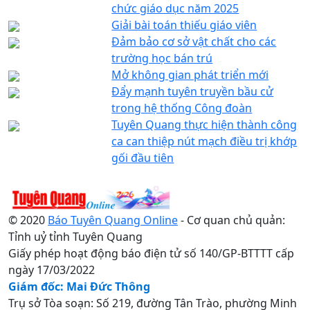
chức giáo dục năm 2025
Giải bài toán thiếu giáo viên
Đảm bảo cơ sở vật chất cho các
trường học bán trú
Mở không gian phát triển mới
Đẩy mạnh tuyên truyền bầu cử
trong hệ thống Công đoàn
Tuyên Quang thực hiện thành công
ca can thiệp nút mạch điều trị khớp
gối đầu tiên
© 2020
Báo Tuyên Quang Online
- Cơ quan chủ quản:
Tỉnh uỷ tỉnh Tuyên Quang
Giấy phép hoạt động báo điện tử số 140/GP-BTTTT cấp
ngày 17/03/2022
Giám đốc: Mai Đức Thông
Trụ sở Tòa soạn: Số 219, đường Tân Trào, phường Minh