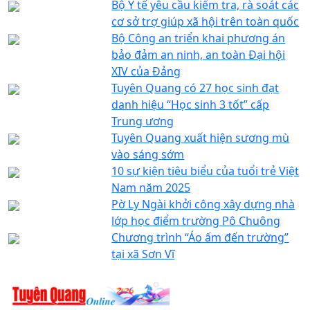
Bộ Y tế yêu cầu kiểm tra, rà soát các
cơ sở trợ giúp xã hội trên toàn quốc
Bộ Công an triển khai phương án
bảo đảm an ninh, an toàn Đại hội
XIV của Đảng
Tuyên Quang có 27 học sinh đạt
danh hiệu “Học sinh 3 tốt” cấp
Trung ương
Tuyên Quang xuất hiện sương mù
vào sáng sớm
10 sự kiện tiêu biểu của tuổi trẻ Việt
Nam năm 2025
Pờ Ly Ngài khởi công xây dựng nhà
lớp học điểm trường Pô Chuông
Chương trình “Áo ấm đến trường”
tại xã Sơn Vĩ