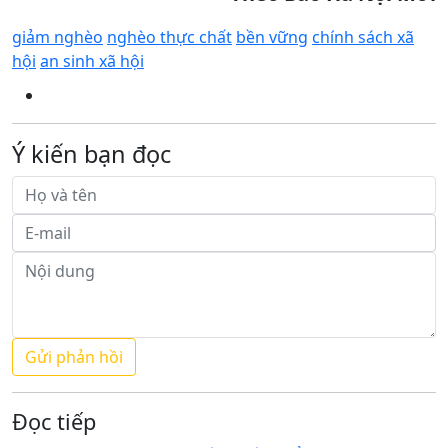
giảm nghèo
nghèo thực chất
bền vững
chính sách xã
hội
an sinh xã hội
Ý kiến bạn đọc
Đọc tiếp