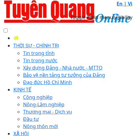
En |
Vi
Toggle main menu visibility
THỜI SỰ - CHÍNH TRỊ
Tin trong tỉnh
Tin trong nước
Xây dựng Đảng - Nhà nước - MTTQ
Bảo vệ nền tảng tư tưởng của Đảng
Đạo đức Hồ Chí Minh
KINH TẾ
Công nghiệp
Nông-Lâm nghiệp
Thương mại - Dịch vụ
Đầu tư
Nông thôn mới
XÃ HỘI