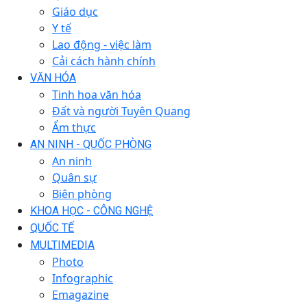
Giáo dục
Y tế
Lao động - việc làm
Cải cách hành chính
VĂN HÓA
Tinh hoa văn hóa
Đất và người Tuyên Quang
Ẩm thực
AN NINH - QUỐC PHÒNG
An ninh
Quân sự
Biên phòng
KHOA HỌC - CÔNG NGHỆ
QUỐC TẾ
MULTIMEDIA
Photo
Infographic
Emagazine