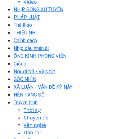
Video
NHỊP SỐNG XỨ TUYÊN
PHÁP LUẬT
Thể thao
THIẾU NHI
Chính sách
Nhịp cầu nhân ái
ỐNG KÍNH PHÓNG VIÊN
Giải trí
Người tốt - Việc tốt
GÓC NHÌN
XÃ LUẬN - VẤN ĐỀ KỲ NÀY
NỀN TẢNG SỐ
Truyền hình
Thời sự
Chuyên đề
Văn nghệ
Dân tộc