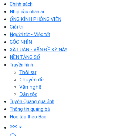
Chính sách
Nhịp cầu nhân ái
ỐNG KÍNH PHÓNG VIÊN
Giải trí
Người tốt - Việc tốt
GÓC NHÌN
XÃ LUẬN - VẤN ĐỀ KỲ NÀY
NỀN TẢNG SỐ
Truyền hình
Thời sự
Chuyên đề
Văn nghệ
Dân tộc
Tuyên Quang qua ảnh
Thông tin quảng bá
Học tập theo Bác