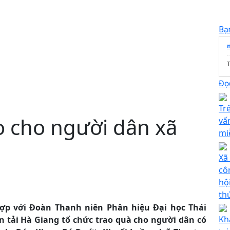
Bạ
T
Đọc
Tr
o cho người dân xã
vấ
mi
Xã
cô
hộ
th
ợp với Đoàn Thanh niên Phân hiệu Đại học Thái
Kh
n tải Hà Giang tổ chức trao quà cho người dân có