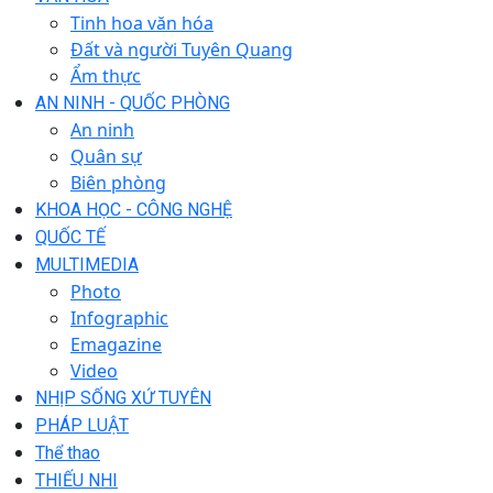
Tinh hoa văn hóa
Đất và người Tuyên Quang
Ẩm thực
AN NINH - QUỐC PHÒNG
An ninh
Quân sự
Biên phòng
KHOA HỌC - CÔNG NGHỆ
QUỐC TẾ
MULTIMEDIA
Photo
Infographic
Emagazine
Video
NHỊP SỐNG XỨ TUYÊN
PHÁP LUẬT
Thể thao
THIẾU NHI