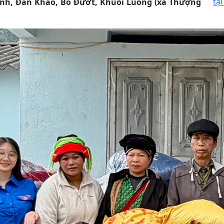
tại
ành, Đán Khao, Bó Đướt, Khuổi Luồng (xã Thượng