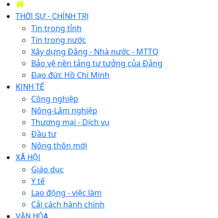
THỜI SỰ - CHÍNH TRỊ
Tin trong tỉnh
Tin trong nước
Xây dựng Đảng - Nhà nước - MTTQ
Bảo vệ nền tảng tư tưởng của Đảng
Đạo đức Hồ Chí Minh
KINH TẾ
Công nghiệp
Nông-Lâm nghiệp
Thương mại - Dịch vụ
Đầu tư
Nông thôn mới
XÃ HỘI
Giáo dục
Y tế
Lao động - việc làm
Cải cách hành chính
VĂN HÓA