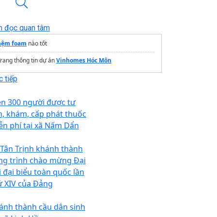
n đọc quan tâm
nệm foam
nào tốt
rang thông tin dự án
Vinhomes Hóc Môn
 tiếp
ên 300 người được tư
n, khám, cấp phát thuốc
ễn phí tại xã Nấm Dẩn
 Tân Trịnh khánh thành
ng trình chào mừng Đại
i đại biểu toàn quốc lần
ứ XIV của Đảng
ánh thành cầu dân sinh