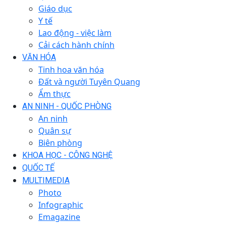
Giáo dục
Y tế
Lao động - việc làm
Cải cách hành chính
VĂN HÓA
Tinh hoa văn hóa
Đất và người Tuyên Quang
Ẩm thực
AN NINH - QUỐC PHÒNG
An ninh
Quân sự
Biên phòng
KHOA HỌC - CÔNG NGHỆ
QUỐC TẾ
MULTIMEDIA
Photo
Infographic
Emagazine