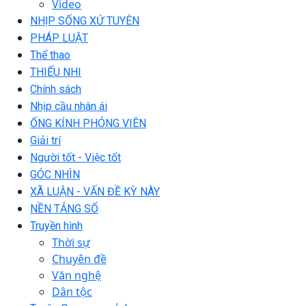
Video
NHỊP SỐNG XỨ TUYÊN
PHÁP LUẬT
Thể thao
THIẾU NHI
Chính sách
Nhịp cầu nhân ái
ỐNG KÍNH PHÓNG VIÊN
Giải trí
Người tốt - Việc tốt
GÓC NHÌN
XÃ LUẬN - VẤN ĐỀ KỲ NÀY
NỀN TẢNG SỐ
Truyền hình
Thời sự
Chuyên đề
Văn nghệ
Dân tộc