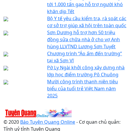
tới 1.000 tấn gạo hỗ trợ người khó
khăn dịp Tết
Bộ Y tế yêu cầu kiểm tra, rà soát các
cơ sở trợ giúp xã hội trên toàn quốc
Sơn Dương hỗ trợ hơn 50 triệu
đồng sửa chữa nhà ở cho vợ Anh
hùng LLVTND Lương Sơn Tuyết
Chương trình “Áo ấm đến trường”
tại xã Sơn Vĩ
Pờ Ly Ngài khởi công xây dựng nhà
lớp học điểm trường Pô Chuông
Mười công trình thanh niên tiêu
biểu của tuổi trẻ Việt Nam năm
2025
© 2020
Báo Tuyên Quang Online
- Cơ quan chủ quản:
Tỉnh uỷ tỉnh Tuyên Quang