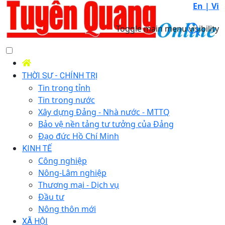
En |
Vi
Toggle main menu visibility
THỜI SỰ - CHÍNH TRỊ
Tin trong tỉnh
Tin trong nước
Xây dựng Đảng - Nhà nước - MTTQ
Bảo vệ nền tảng tư tưởng của Đảng
Đạo đức Hồ Chí Minh
KINH TẾ
Công nghiệp
Nông-Lâm nghiệp
Thương mại - Dịch vụ
Đầu tư
Nông thôn mới
XÃ HỘI