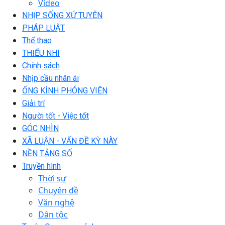
Video
NHỊP SỐNG XỨ TUYÊN
PHÁP LUẬT
Thể thao
THIẾU NHI
Chính sách
Nhịp cầu nhân ái
ỐNG KÍNH PHÓNG VIÊN
Giải trí
Người tốt - Việc tốt
GÓC NHÌN
XÃ LUẬN - VẤN ĐỀ KỲ NÀY
NỀN TẢNG SỐ
Truyền hình
Thời sự
Chuyên đề
Văn nghệ
Dân tộc