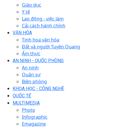
Giáo dục
Y tế
Lao động - việc làm
Cải cách hành chính
VĂN HÓA
Tinh hoa văn hóa
Đất và người Tuyên Quang
Ẩm thực
AN NINH - QUỐC PHÒNG
An ninh
Quân sự
Biên phòng
KHOA HỌC - CÔNG NGHỆ
QUỐC TẾ
MULTIMEDIA
Photo
Infographic
Emagazine