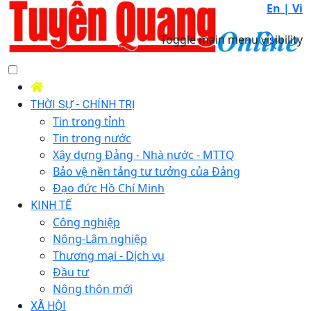
En |
Vi
Toggle main menu visibility
THỜI SỰ - CHÍNH TRỊ
Tin trong tỉnh
Tin trong nước
Xây dựng Đảng - Nhà nước - MTTQ
Bảo vệ nền tảng tư tưởng của Đảng
Đạo đức Hồ Chí Minh
KINH TẾ
Công nghiệp
Nông-Lâm nghiệp
Thương mại - Dịch vụ
Đầu tư
Nông thôn mới
XÃ HỘI