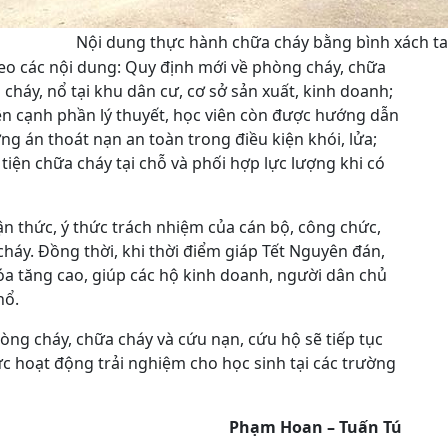
Nội dung thực hành chữa cháy bằng bình xách ta
heo các nội dung: Quy định mới về phòng cháy, chữa
háy, nổ tại khu dân cư, cơ sở sản xuất, kinh doanh;
ên cạnh phần lý thuyết, học viên còn được hướng dẫn
ng án thoát nạn an toàn trong điều kiện khói, lửa;
iện chữa cháy tại chỗ và phối hợp lực lượng khi có
 thức, ý thức trách nhiệm của cán bộ, công chức,
háy. Đồng thời, khi thời điểm giáp Tết Nguyên đán,
a tăng cao, giúp các hộ kinh doanh, người dân chủ
nổ.
òng cháy, chữa cháy và cứu nạn, cứu hộ sẽ tiếp tục
c hoạt động trải nghiệm cho học sinh tại các trường
Phạm Hoan – Tuấn Tú