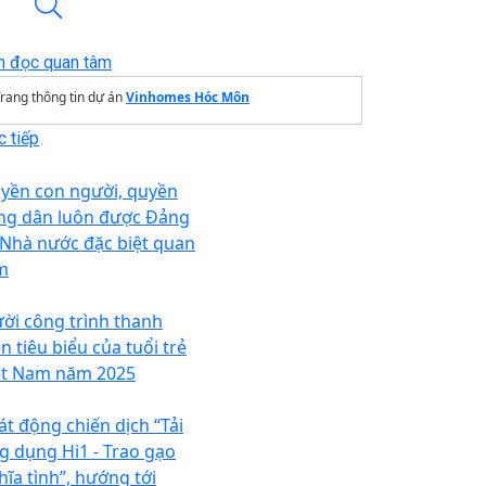
n đọc quan tâm
rang thông tin dự án
Vinhomes Hóc Môn
 tiếp
yền con người, quyền
ng dân luôn được Đảng
 Nhà nước đặc biệt quan
m
ời công trình thanh
n tiêu biểu của tuổi trẻ
ệt Nam năm 2025
át động chiến dịch “Tải
g dụng Hi1 - Trao gạo
hĩa tình”, hướng tới