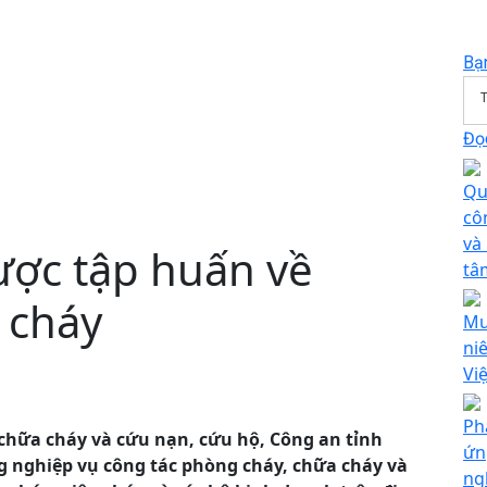
Bạ
T
Đọc
Qu
cô
và
ược tập huấn về
tâ
 cháy
Mư
niê
Vi
Ph
 chữa cháy và cứu nạn, cứu hộ, Công an tỉnh
ứn
 nghiệp vụ công tác phòng cháy, chữa cháy và
ng