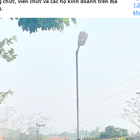
g chức, viên chức và các hộ kinh doanh trên địa
1.
i.
kh