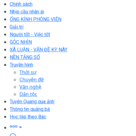
Chính sách
Nhịp cầu nhân ái
ỐNG KÍNH PHÓNG VIÊN
Giải trí
Người tốt - Việc tốt
GÓC NHÌN
XÃ LUẬN - VẤN ĐỀ KỲ NÀY
NỀN TẢNG SỐ
Truyền hình
Thời sự
Chuyên đề
Văn nghệ
Dân tộc
Tuyên Quang qua ảnh
Thông tin quảng bá
Học tập theo Bác