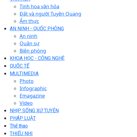
Tinh hoa văn hóa
Đất và người Tuyên Quang
Ẩm thực
AN NINH - QUỐC PHÒNG
An ninh
Quân sự
Biên phòng
KHOA HỌC - CÔNG NGHỆ
QUỐC TẾ
MULTIMEDIA
Photo
Infographic
Emagazine
Video
NHỊP SỐNG XỨ TUYÊN
PHÁP LUẬT
Thể thao
THIẾU NHI