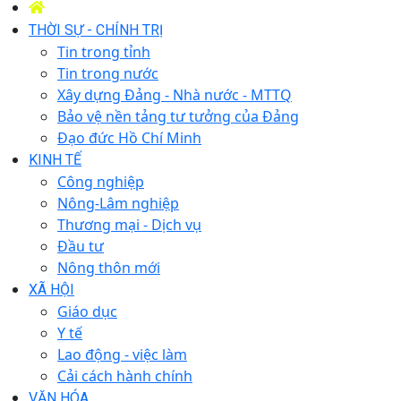
THỜI SỰ - CHÍNH TRỊ
Tin trong tỉnh
Tin trong nước
Xây dựng Đảng - Nhà nước - MTTQ
Bảo vệ nền tảng tư tưởng của Đảng
Đạo đức Hồ Chí Minh
KINH TẾ
Công nghiệp
Nông-Lâm nghiệp
Thương mại - Dịch vụ
Đầu tư
Nông thôn mới
XÃ HỘI
Giáo dục
Y tế
Lao động - việc làm
Cải cách hành chính
VĂN HÓA