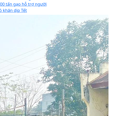
000 tấn gạo hỗ trợ người
ó khăn dịp Tết