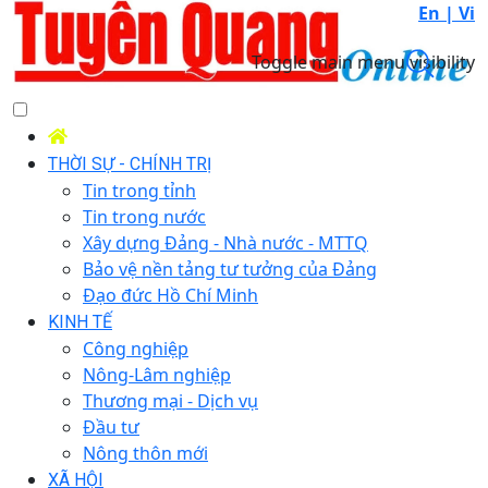
En |
Vi
Toggle main menu visibility
THỜI SỰ - CHÍNH TRỊ
Tin trong tỉnh
Tin trong nước
Xây dựng Đảng - Nhà nước - MTTQ
Bảo vệ nền tảng tư tưởng của Đảng
Đạo đức Hồ Chí Minh
KINH TẾ
Công nghiệp
Nông-Lâm nghiệp
Thương mại - Dịch vụ
Đầu tư
Nông thôn mới
XÃ HỘI