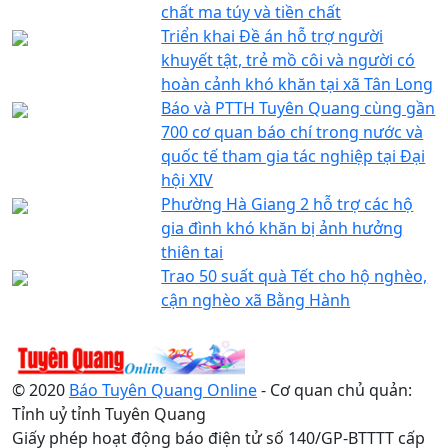
chất ma túy và tiền chất
Triển khai Đề án hỗ trợ người
khuyết tật, trẻ mồ côi và người có
hoàn cảnh khó khăn tại xã Tân Long
Báo và PTTH Tuyên Quang cùng gần
700 cơ quan báo chí trong nước và
quốc tế tham gia tác nghiệp tại Đại
hội XIV
Phường Hà Giang 2 hỗ trợ các hộ
gia đình khó khăn bị ảnh hưởng
thiên tai
Trao 50 suất quà Tết cho hộ nghèo,
cận nghèo xã Bằng Hành
© 2020
Báo Tuyên Quang Online
- Cơ quan chủ quản:
Tỉnh uỷ tỉnh Tuyên Quang
Giấy phép hoạt động báo điện tử số 140/GP-BTTTT cấp