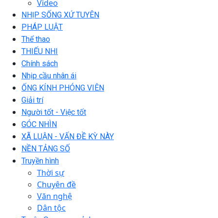
Video
NHỊP SỐNG XỨ TUYÊN
PHÁP LUẬT
Thể thao
THIẾU NHI
Chính sách
Nhịp cầu nhân ái
ỐNG KÍNH PHÓNG VIÊN
Giải trí
Người tốt - Việc tốt
GÓC NHÌN
XÃ LUẬN - VẤN ĐỀ KỲ NÀY
NỀN TẢNG SỐ
Truyền hình
Thời sự
Chuyên đề
Văn nghệ
Dân tộc