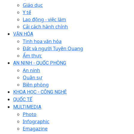
Giáo dục
Y tế
Lao động - việc làm
Cải cách hành chính
VĂN HÓA
Tinh hoa văn hóa
Đất và người Tuyên Quang
Ẩm thực
AN NINH - QUỐC PHÒNG
An ninh
Quân sự
Biên phòng
KHOA HỌC - CÔNG NGHỆ
QUỐC TẾ
MULTIMEDIA
Photo
Infographic
Emagazine