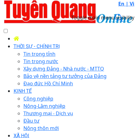
En |
Vi
Toggle main menu visibility
THỜI SỰ - CHÍNH TRỊ
Tin trong tỉnh
Tin trong nước
Xây dựng Đảng - Nhà nước - MTTQ
Bảo vệ nền tảng tư tưởng của Đảng
Đạo đức Hồ Chí Minh
KINH TẾ
Công nghiệp
Nông-Lâm nghiệp
Thương mại - Dịch vụ
Đầu tư
Nông thôn mới
XÃ HỘI