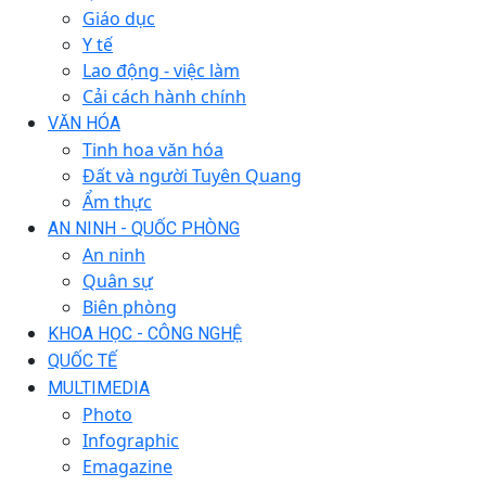
Giáo dục
Y tế
Lao động - việc làm
Cải cách hành chính
VĂN HÓA
Tinh hoa văn hóa
Đất và người Tuyên Quang
Ẩm thực
AN NINH - QUỐC PHÒNG
An ninh
Quân sự
Biên phòng
KHOA HỌC - CÔNG NGHỆ
QUỐC TẾ
MULTIMEDIA
Photo
Infographic
Emagazine