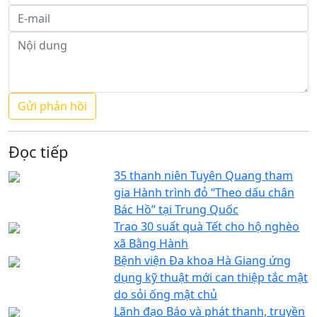
Đọc tiếp
35 thanh niên Tuyên Quang tham
gia Hành trình đỏ “Theo dấu chân
Bác Hồ” tại Trung Quốc
Trao 30 suất quà Tết cho hộ nghèo
xã Bằng Hành
Bệnh viện Đa khoa Hà Giang ứng
dụng kỹ thuật mới can thiệp tắc mật
do sỏi ống mật chủ
Lãnh đạo Báo và phát thanh, truyền