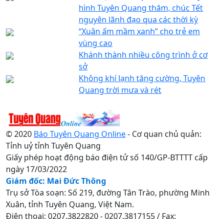
hình Tuyên Quang thăm, chúc Tết
nguyên lãnh đạo qua các thời kỳ
“Xuân ấm mầm xanh” cho trẻ em
vùng cao
Khánh thành nhiều công trình ở cơ
sở
Không khí lạnh tăng cường, Tuyên
Quang trời mưa và rét
© 2020
Báo Tuyên Quang Online
- Cơ quan chủ quản:
Tỉnh uỷ tỉnh Tuyên Quang
Giấy phép hoạt động báo điện tử số 140/GP-BTTTT cấp
ngày 17/03/2022
Giám đốc: Mai Đức Thông
Trụ sở Tòa soạn: Số 219, đường Tân Trào, phường Minh
Xuân, tỉnh Tuyên Quang, Việt Nam.
Điện thoại: 0207.3822820 - 0207.3817155 / Fax: