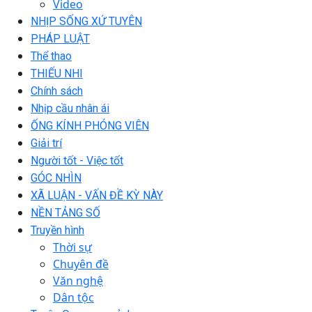
Video
NHỊP SỐNG XỨ TUYÊN
PHÁP LUẬT
Thể thao
THIẾU NHI
Chính sách
Nhịp cầu nhân ái
ỐNG KÍNH PHÓNG VIÊN
Giải trí
Người tốt - Việc tốt
GÓC NHÌN
XÃ LUẬN - VẤN ĐỀ KỲ NÀY
NỀN TẢNG SỐ
Truyền hình
Thời sự
Chuyên đề
Văn nghệ
Dân tộc