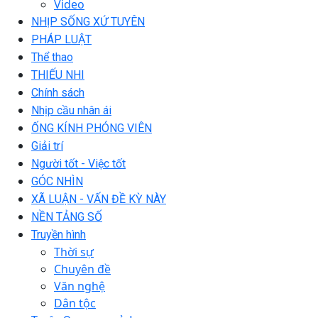
Video
NHỊP SỐNG XỨ TUYÊN
PHÁP LUẬT
Thể thao
THIẾU NHI
Chính sách
Nhịp cầu nhân ái
ỐNG KÍNH PHÓNG VIÊN
Giải trí
Người tốt - Việc tốt
GÓC NHÌN
XÃ LUẬN - VẤN ĐỀ KỲ NÀY
NỀN TẢNG SỐ
Truyền hình
Thời sự
Chuyên đề
Văn nghệ
Dân tộc