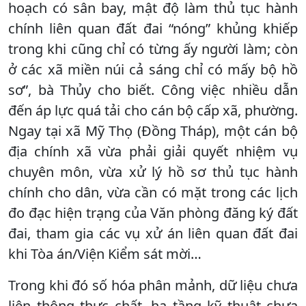
hoạch có sân bay, mật độ làm thủ tục hành
chính liên quan đất đai “nóng” khủng khiếp
trong khi cũng chỉ có từng ấy người làm; còn
ở các xã miền núi cả sáng chỉ có mấy bộ hồ
sơ”, bà Thủy cho biết. Công việc nhiều dẫn
đến áp lực quá tải cho cán bộ cấp xã, phường.
Ngay tại xã Mỹ Thọ (Đồng Tháp), một cán bộ
địa chính xã vừa phải giải quyết nhiệm vụ
chuyên môn, vừa xử lý hồ sơ thủ tục hành
chính cho dân, vừa cần có mặt trong các lịch
đo đạc hiện trạng của Văn phòng đăng ký đất
đai, tham gia các vụ xử án liên quan đất đai
khi Tòa án/Viện Kiểm sát mời…
Trong khi đó số hóa phân mảnh, dữ liệu chưa
liên thông thực chất, hạ tầng kỹ thuật chưa