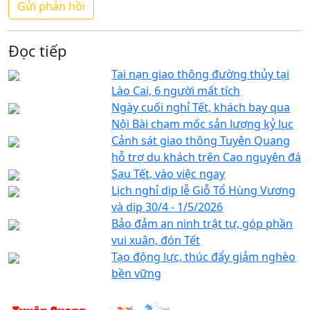
Đọc tiếp
Tai nạn giao thông đường thủy tại
Lào Cai, 6 người mất tích
Ngày cuối nghỉ Tết, khách bay qua
Nội Bài chạm mốc sản lượng kỷ lục
Cảnh sát giao thông Tuyên Quang
hỗ trợ du khách trên Cao nguyên đá
Sau Tết, vào việc ngay
Lịch nghỉ dịp lễ Giỗ Tổ Hùng Vương
và dịp 30/4 - 1/5/2026
Bảo đảm an ninh trật tự, góp phần
vui xuân, đón Tết
Tạo động lực, thúc đẩy giảm nghèo
bền vững