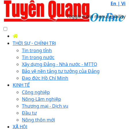
En |
Vi
Toggle main menu visibility
THỜI SỰ - CHÍNH TRỊ
Tin trong tỉnh
Tin trong nước
Xây dựng Đảng - Nhà nước - MTTQ
Bảo vệ nền tảng tư tưởng của Đảng
Đạo đức Hồ Chí Minh
KINH TẾ
Công nghiệp
Nông-Lâm nghiệp
Thương mại - Dịch vụ
Đầu tư
Nông thôn mới
XÃ HỘI