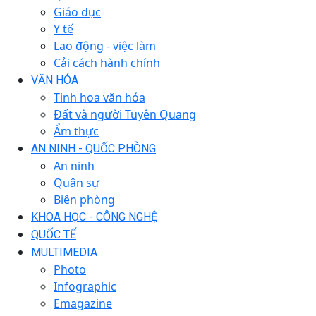
Giáo dục
Y tế
Lao động - việc làm
Cải cách hành chính
VĂN HÓA
Tinh hoa văn hóa
Đất và người Tuyên Quang
Ẩm thực
AN NINH - QUỐC PHÒNG
An ninh
Quân sự
Biên phòng
KHOA HỌC - CÔNG NGHỆ
QUỐC TẾ
MULTIMEDIA
Photo
Infographic
Emagazine