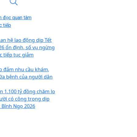
n đọc quan tâm
 tiếp
an hệ lao động dịp Tết
26 ổn định, số vụ ngừng
c tiếp tục giảm
o đảm nhu cầu khám,
ữa bệnh của người dân
n 1.100 tỷ đồng chăm lo
ười có công trong dịp
t Bính Ngọ 2026