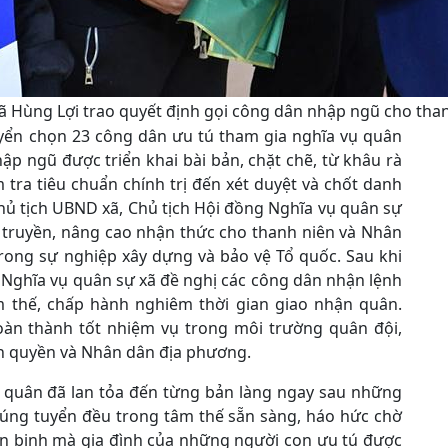
ã Hùng Lợi trao quyết định gọi công dân nhập ngũ cho thanh
uyển chọn 23 công dân ưu tú tham gia nghĩa vụ quân
ập ngũ được triển khai bài bản, chặt chẽ, từ khâu rà
tra tiêu chuẩn chính trị đến xét duyệt và chốt danh
hủ tịch UBND xã, Chủ tịch Hội đồng Nghĩa vụ quân sự
n truyền, nâng cao nhận thức cho thanh niên và Nhân
trong sự nghiệp xây dựng và bảo vệ Tổ quốc. Sau khi
 Nghĩa vụ quân sự xã đề nghị các công dân nhận lệnh
âm thế, chấp hành nghiêm thời gian giao nhận quân.
hoàn thành tốt nhiệm vụ trong môi trường quân đội,
nh quyền và Nhân dân địa phương.
ng quân đã lan tỏa đến từng bản làng ngay sau những
trúng tuyển đều trong tâm thế sẵn sàng, háo hức chờ
ân binh mà gia đình của những người con ưu tú được