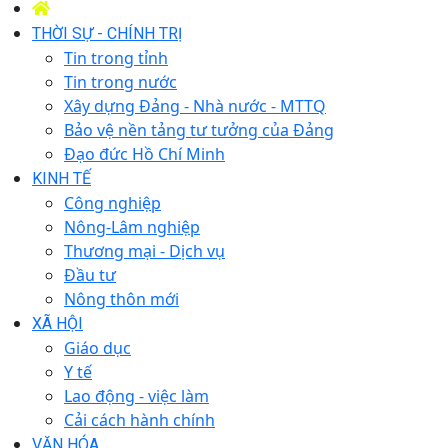
THỜI SỰ - CHÍNH TRỊ
Tin trong tỉnh
Tin trong nước
Xây dựng Đảng - Nhà nước - MTTQ
Bảo vệ nền tảng tư tưởng của Đảng
Đạo đức Hồ Chí Minh
KINH TẾ
Công nghiệp
Nông-Lâm nghiệp
Thương mại - Dịch vụ
Đầu tư
Nông thôn mới
XÃ HỘI
Giáo dục
Y tế
Lao động - việc làm
Cải cách hành chính
VĂN HÓA