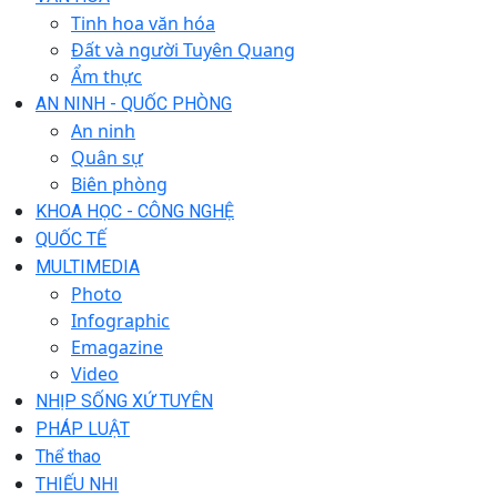
Tinh hoa văn hóa
Đất và người Tuyên Quang
Ẩm thực
AN NINH - QUỐC PHÒNG
An ninh
Quân sự
Biên phòng
KHOA HỌC - CÔNG NGHỆ
QUỐC TẾ
MULTIMEDIA
Photo
Infographic
Emagazine
Video
NHỊP SỐNG XỨ TUYÊN
PHÁP LUẬT
Thể thao
THIẾU NHI