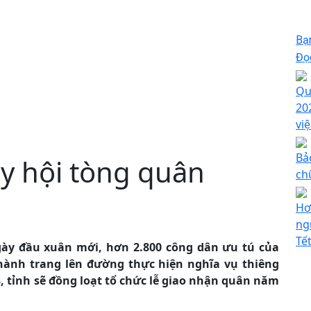
Bạ
Đọc
Qu
20
việ
Bả
y hội tòng quân
ch
Hơ
ng
Tế
ày đầu xuân mới, hơn 2.800 công dân ưu tú của
hành trang lên đường thực hiện nghĩa vụ thiêng
3, tỉnh sẽ đồng loạt tổ chức lễ giao nhận quân năm