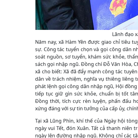
Lãnh đạo x
Năm nay, xã Hàm Yên được giao chỉ tiêu t
sự. Công tác tuyển chọn và gọi công dân nh
soát nguồn, sơ tuyển, khám sức khỏe, thẩm 
sách gọi nhập ngũ. Đồng chí Đỗ Văn Hòa, C
xã cho biết: Xã đã đẩy mạnh công tác tuyê
dân về trách nhiệm, nghĩa vụ thiêng liêng 
phát lệnh gọi công dân nhập ngũ, Hội đồng
tiếp tục giữ gìn sức khỏe, chuẩn bị tốt t
Đồng thời, tích cực rèn luyện, phấn đấu 
xứng đáng với sự tin tưởng của cấp ủy, chí
Tại xã Lũng Phìn, khí thế của Ngày hội tò
ngày vui Tết, đón Xuân. Tất cả thanh niên 
ngày lên đường nhập ngũ. Không chỉ các t