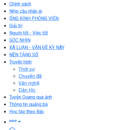
Chính sách
Nhịp cầu nhân ái
ỐNG KÍNH PHÓNG VIÊN
Giải trí
Người tốt - Việc tốt
GÓC NHÌN
XÃ LUẬN - VẤN ĐỀ KỲ NÀY
NỀN TẢNG SỐ
Truyền hình
Thời sự
Chuyên đề
Văn nghệ
Dân tộc
Tuyên Quang qua ảnh
Thông tin quảng bá
Học tập theo Bác