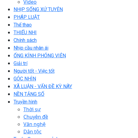
Video
NHỊP SỐNG XỨ TUYÊN
PHÁP LUẬT
Thể thao
THIẾU NHI
Chính sách
Nhịp cầu nhân ái
ỐNG KÍNH PHÓNG VIÊN
Giải trí
Người tốt - Việc tốt
GÓC NHÌN
XÃ LUẬN - VẤN ĐỀ KỲ NÀY
NỀN TẢNG SỐ
Truyền hình
Thời sự
Chuyên đề
Văn nghệ
Dân tộc