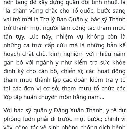
nền tảng để xây dựng quân đội tinh nhuệ, là
“lá chắn” vững chắc cho Tổ quốc, bước sang
vai trò mới là Trợ lý Ban Quân y, bác sỹ Thành
trở thành một người làm công tác tham mưu
tận tụy. Lúc này, nhiệm vụ không còn là
những ca trực cấp cứu mà là những bản kế
hoạch chặt chẽ, kinh nghiệm với nhiều năm
gắn bó với ngành y như kiểm tra sức khỏe
định kỳ cho cán bộ, chiến sĩ; các hoạt động
tham mưu thành lập các đoàn kiểm tra y tế
tại các đơn vị cơ sở; tham mưu tổ chức các
lớp tập huấn chuyên môn hằng năm...
Với bác sỹ quân y Đặng Xuân Thành, y tế dự
phòng luôn phải đi trước một bước; chính vì
vậy, công tác vệ sinh phòng chống dịch bệnh