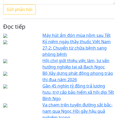
Đọc tiếp
Máy hút ẩm đón mùa nồm sau Tết
Kỷ niệm ngày thầy thuốc Việt Nam
27-2: Chuyển từ chữa bệnh sang
phòng bệnh
Hội chợ giới thiệu việc làm, tư vấn
hướng nghiệp tại xã Bạch Ngọc
Bộ Xây dựng phát động phong trào
thi đua năm 2026
Gần 45 nghìn tỷ đồng trả lương
hưu, trợ cấp bảo hiểm xã hội dịp Tết
Bính Ngọ
Va chạm trên tuyến đường sắt bắc-
nam qua Ngọc Hồi gây hậu quả
nghiêm trọng