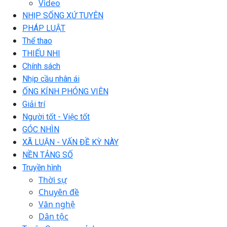
Video
NHỊP SỐNG XỨ TUYÊN
PHÁP LUẬT
Thể thao
THIẾU NHI
Chính sách
Nhịp cầu nhân ái
ỐNG KÍNH PHÓNG VIÊN
Giải trí
Người tốt - Việc tốt
GÓC NHÌN
XÃ LUẬN - VẤN ĐỀ KỲ NÀY
NỀN TẢNG SỐ
Truyền hình
Thời sự
Chuyên đề
Văn nghệ
Dân tộc