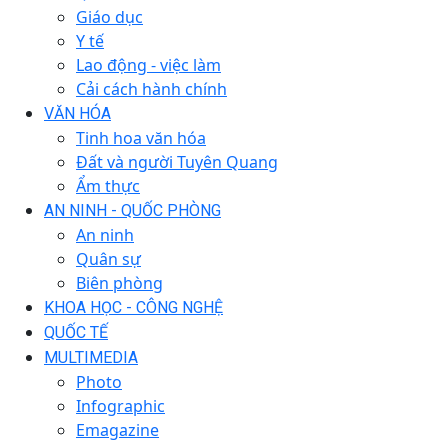
Giáo dục
Y tế
Lao động - việc làm
Cải cách hành chính
VĂN HÓA
Tinh hoa văn hóa
Đất và người Tuyên Quang
Ẩm thực
AN NINH - QUỐC PHÒNG
An ninh
Quân sự
Biên phòng
KHOA HỌC - CÔNG NGHỆ
QUỐC TẾ
MULTIMEDIA
Photo
Infographic
Emagazine