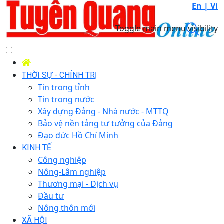
En |
Vi
Toggle main menu visibility
THỜI SỰ - CHÍNH TRỊ
Tin trong tỉnh
Tin trong nước
Xây dựng Đảng - Nhà nước - MTTQ
Bảo vệ nền tảng tư tưởng của Đảng
Đạo đức Hồ Chí Minh
KINH TẾ
Công nghiệp
Nông-Lâm nghiệp
Thương mại - Dịch vụ
Đầu tư
Nông thôn mới
XÃ HỘI