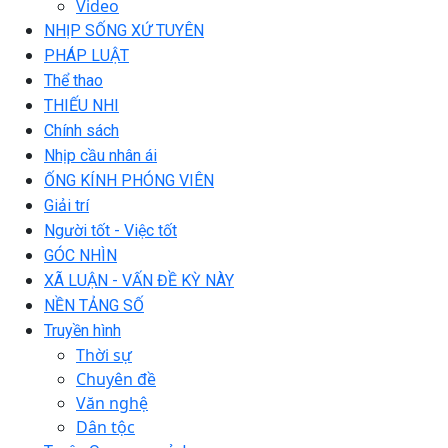
Video
NHỊP SỐNG XỨ TUYÊN
PHÁP LUẬT
Thể thao
THIẾU NHI
Chính sách
Nhịp cầu nhân ái
ỐNG KÍNH PHÓNG VIÊN
Giải trí
Người tốt - Việc tốt
GÓC NHÌN
XÃ LUẬN - VẤN ĐỀ KỲ NÀY
NỀN TẢNG SỐ
Truyền hình
Thời sự
Chuyên đề
Văn nghệ
Dân tộc