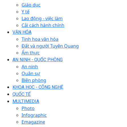
Giáo dục
Y tế
Lao động - việc làm
Cải cách hành chính
VĂN HÓA
Tinh hoa văn hóa
Đất và người Tuyên Quang
Ẩm thực
AN NINH - QUỐC PHÒNG
An ninh
Quân sự
Biên phòng
KHOA HỌC - CÔNG NGHỆ
QUỐC TẾ
MULTIMEDIA
Photo
Infographic
Emagazine