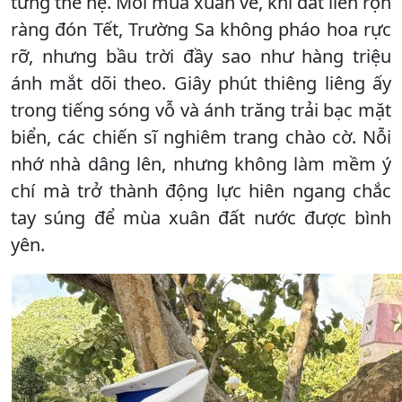
từng thế hệ. Mỗi mùa xuân về, khi đất liền rộn
ràng đón Tết, Trường Sa không pháo hoa rực
rỡ, nhưng bầu trời đầy sao như hàng triệu
ánh mắt dõi theo. Giây phút thiêng liêng ấy
trong tiếng sóng vỗ và ánh trăng trải bạc mặt
biển, các chiến sĩ nghiêm trang chào cờ. Nỗi
nhớ nhà dâng lên, nhưng không làm mềm ý
chí mà trở thành động lực hiên ngang chắc
tay súng để mùa xuân đất nước được bình
yên.