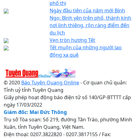
phố thị
Ngày đầu tiên của năm mới Bính
Ngọ: Bình yên trên phố, thành kính
nơi linh thiêng, rộn ràng điểm đến
du lịch
Vẹn tròn hương Tết
Tết muộn của những người lao
động xa quê
© 2020
Báo Tuyên Quang Online
- Cơ quan chủ quản:
Tỉnh uỷ tỉnh Tuyên Quang
Giấy phép hoạt động báo điện tử số 140/GP-BTTTT cấp
ngày 17/03/2022
Giám đốc: Mai Đức Thông
Trụ sở Tòa soạn: Số 219, đường Tân Trào, phường Minh
Xuân, tỉnh Tuyên Quang, Việt Nam.
Điện thoại: 0207.3822820 - 0207.3817155 / Fax: