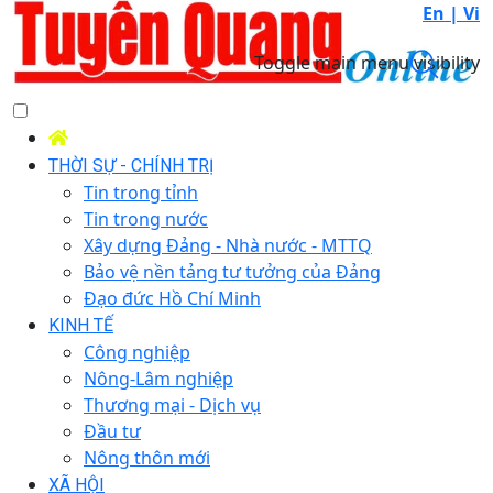
En |
Vi
Toggle main menu visibility
THỜI SỰ - CHÍNH TRỊ
Tin trong tỉnh
Tin trong nước
Xây dựng Đảng - Nhà nước - MTTQ
Bảo vệ nền tảng tư tưởng của Đảng
Đạo đức Hồ Chí Minh
KINH TẾ
Công nghiệp
Nông-Lâm nghiệp
Thương mại - Dịch vụ
Đầu tư
Nông thôn mới
XÃ HỘI