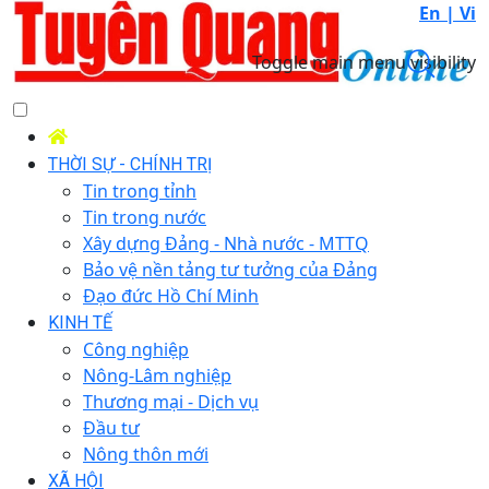
En |
Vi
Toggle main menu visibility
THỜI SỰ - CHÍNH TRỊ
Tin trong tỉnh
Tin trong nước
Xây dựng Đảng - Nhà nước - MTTQ
Bảo vệ nền tảng tư tưởng của Đảng
Đạo đức Hồ Chí Minh
KINH TẾ
Công nghiệp
Nông-Lâm nghiệp
Thương mại - Dịch vụ
Đầu tư
Nông thôn mới
XÃ HỘI