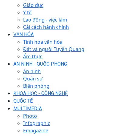
Giáo dục
Y tế
Lao động - việc làm
Cải cách hành chính
VĂN HÓA
Tinh hoa văn hóa
Đất và người Tuyên Quang
Ẩm thực
AN NINH - QUỐC PHÒNG
An ninh
Quân sự
Biên phòng
KHOA HỌC - CÔNG NGHỆ
QUỐC TẾ
MULTIMEDIA
Photo
Infographic
Emagazine