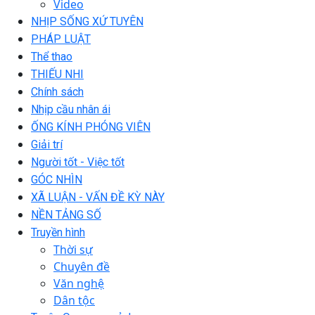
Video
NHỊP SỐNG XỨ TUYÊN
PHÁP LUẬT
Thể thao
THIẾU NHI
Chính sách
Nhịp cầu nhân ái
ỐNG KÍNH PHÓNG VIÊN
Giải trí
Người tốt - Việc tốt
GÓC NHÌN
XÃ LUẬN - VẤN ĐỀ KỲ NÀY
NỀN TẢNG SỐ
Truyền hình
Thời sự
Chuyên đề
Văn nghệ
Dân tộc