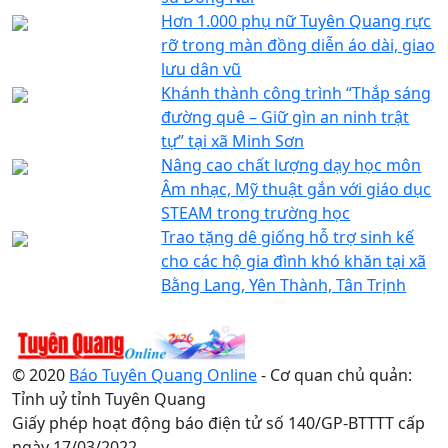
Hơn 1.000 phụ nữ Tuyên Quang rực
rỡ trong màn đồng diễn áo dài, giao
lưu dân vũ
Khánh thành công trình “Thắp sáng
đường quê – Giữ gìn an ninh trật
tự” tại xã Minh Sơn
Nâng cao chất lượng dạy học môn
Âm nhạc, Mỹ thuật gắn với giáo dục
STEAM trong trường học
Trao tặng dê giống hỗ trợ sinh kế
cho các hộ gia đình khó khăn tại xã
Bằng Lang, Yên Thành, Tân Trịnh
© 2020
Báo Tuyên Quang Online
- Cơ quan chủ quản:
Tỉnh uỷ tỉnh Tuyên Quang
Giấy phép hoạt động báo điện tử số 140/GP-BTTTT cấp
ngày 17/03/2022