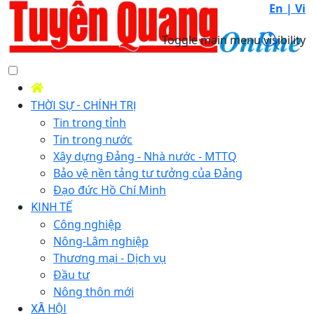
En |
Vi
Toggle main menu visibility
THỜI SỰ - CHÍNH TRỊ
Tin trong tỉnh
Tin trong nước
Xây dựng Đảng - Nhà nước - MTTQ
Bảo vệ nền tảng tư tưởng của Đảng
Đạo đức Hồ Chí Minh
KINH TẾ
Công nghiệp
Nông-Lâm nghiệp
Thương mại - Dịch vụ
Đầu tư
Nông thôn mới
XÃ HỘI