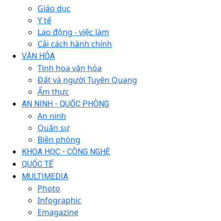
Giáo dục
Y tế
Lao động - việc làm
Cải cách hành chính
VĂN HÓA
Tinh hoa văn hóa
Đất và người Tuyên Quang
Ẩm thực
AN NINH - QUỐC PHÒNG
An ninh
Quân sự
Biên phòng
KHOA HỌC - CÔNG NGHỆ
QUỐC TẾ
MULTIMEDIA
Photo
Infographic
Emagazine