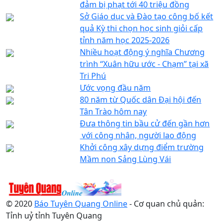
đảm bị phạt tới 40 triệu đồng
Sở Giáo dục và Đào tạo công bố kết
quả Kỳ thi chọn học sinh giỏi cấp
tỉnh năm học 2025-2026
Nhiều hoạt động ý nghĩa Chương
trình “Xuân hữu ước - Chạm” tại xã
Tri Phú
Ước vọng đầu năm
80 năm từ Quốc dân Đại hội đến
Tân Trào hôm nay
Đưa thông tin bầu cử đến gần hơn​​​​​​​
với công nhân, người lao động
Khởi công xây dựng điểm trường
Mầm non Sảng Lùng Vái
© 2020
Báo Tuyên Quang Online
- Cơ quan chủ quản:
Tỉnh uỷ tỉnh Tuyên Quang