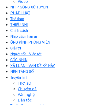
Video
NHỊP SỐNG XỨ TUYÊN
PHÁP LUẬT
Thể thao
THIẾU NHI
Chính sách
Nhịp cầu nhân ái
ỐNG KÍNH PHÓNG VIÊN
Giải trí
Người tốt - Việc tốt
GÓC NHÌN
XÃ LUẬN - VẤN ĐỀ KỲ NÀY
NỀN TẢNG SỐ
Truyền hình
Thời sự
Chuyên đề
Văn nghệ
Dân tộc