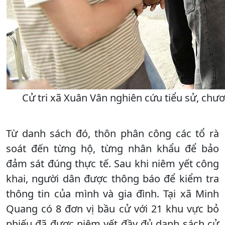
Cử tri xã Xuân Vân nghiên cứu tiểu sử, chư
Từ danh sách đó, thôn phân công các tổ rà
soát đến từng hộ, từng nhân khẩu để bảo
đảm sát đúng thực tế. Sau khi niêm yết công
khai, người dân được thông báo để kiểm tra
thông tin của mình và gia đình. Tại xã Minh
Quang có 8 đơn vị bầu cử với 21 khu vực bỏ
phiếu đã được niêm yết đầy đủ danh sách cử