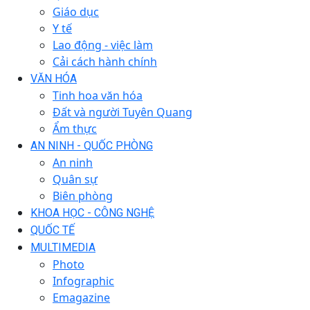
Giáo dục
Y tế
Lao động - việc làm
Cải cách hành chính
VĂN HÓA
Tinh hoa văn hóa
Đất và người Tuyên Quang
Ẩm thực
AN NINH - QUỐC PHÒNG
An ninh
Quân sự
Biên phòng
KHOA HỌC - CÔNG NGHỆ
QUỐC TẾ
MULTIMEDIA
Photo
Infographic
Emagazine