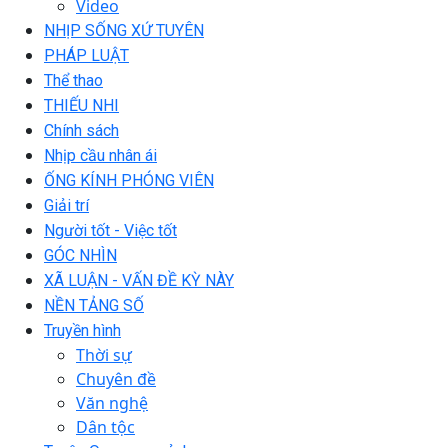
Video
NHỊP SỐNG XỨ TUYÊN
PHÁP LUẬT
Thể thao
THIẾU NHI
Chính sách
Nhịp cầu nhân ái
ỐNG KÍNH PHÓNG VIÊN
Giải trí
Người tốt - Việc tốt
GÓC NHÌN
XÃ LUẬN - VẤN ĐỀ KỲ NÀY
NỀN TẢNG SỐ
Truyền hình
Thời sự
Chuyên đề
Văn nghệ
Dân tộc