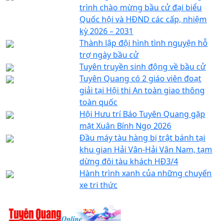
trình chào mừng bầu cử đại biểu
Quốc hội và HĐND các cấp, nhiệm
kỳ 2026 – 2031
Thành lập đội hình tình nguyện hỗ
trợ ngày bầu cử
Tuyên truyền sinh động về bầu cử
Tuyên Quang có 2 giáo viên đoạt
giải tại Hội thi An toàn giao thông
toàn quốc
Hội Hưu trí Báo Tuyên Quang gặp
mặt Xuân Bính Ngọ 2026
Đầu máy tàu hàng bị trật bánh tại
khu gian Hải Vân-Hải Vân Nam, tạm
dừng đôi tàu khách HĐ3/4
Hành trình xanh của những chuyến
xe tri thức