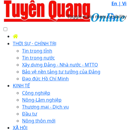
En |
Vi
Toggle main menu visibility
THỜI SỰ - CHÍNH TRỊ
Tin trong tỉnh
Tin trong nước
Xây dựng Đảng - Nhà nước - MTTQ
Bảo vệ nền tảng tư tưởng của Đảng
Đạo đức Hồ Chí Minh
KINH TẾ
Công nghiệp
Nông-Lâm nghiệp
Thương mại - Dịch vụ
Đầu tư
Nông thôn mới
XÃ HỘI