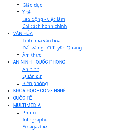
Giáo dục
Y tế
Lao động - việc làm
Cải cách hành chính
VĂN HÓA
Tinh hoa văn hóa
Đất và người Tuyên Quang
Ẩm thực
AN NINH - QUỐC PHÒNG
An ninh
Quân sự
Biên phòng
KHOA HỌC - CÔNG NGHỆ
QUỐC TẾ
MULTIMEDIA
Photo
Infographic
Emagazine