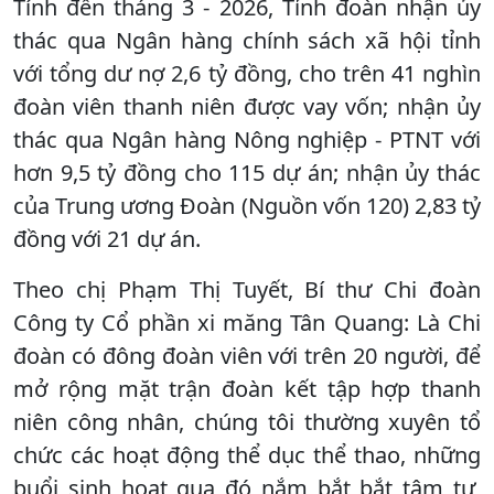
Tính đến tháng 3 - 2026, Tỉnh đoàn nhận ủy
thác qua Ngân hàng chính sách xã hội tỉnh
với tổng dư nợ 2,6 tỷ đồng, cho trên 41 nghìn
đoàn viên thanh niên được vay vốn; nhận ủy
thác qua Ngân hàng Nông nghiệp - PTNT với
hơn 9,5 tỷ đồng cho 115 dự án; nhận ủy thác
của Trung ương Đoàn (Nguồn vốn 120) 2,83 tỷ
đồng với 21 dự án.
Theo chị Phạm Thị Tuyết, Bí thư Chi đoàn
Công ty Cổ phần xi măng Tân Quang: Là Chi
đoàn có đông đoàn viên với trên 20 người, để
mở rộng mặt trận đoàn kết tập hợp thanh
niên công nhân, chúng tôi thường xuyên tổ
chức các hoạt động thể dục thể thao, những
buổi sinh hoạt qua đó nắm bắt bắt tâm tư,