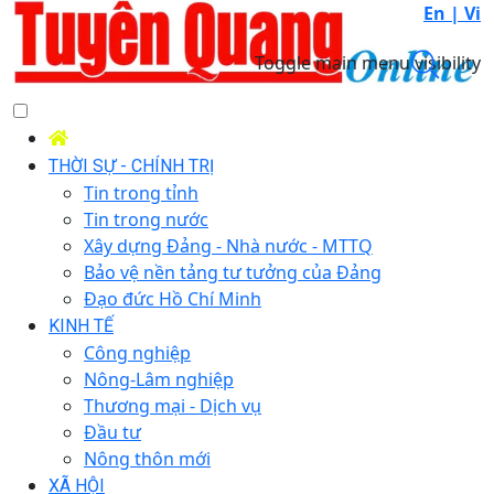
En |
Vi
Toggle main menu visibility
THỜI SỰ - CHÍNH TRỊ
Tin trong tỉnh
Tin trong nước
Xây dựng Đảng - Nhà nước - MTTQ
Bảo vệ nền tảng tư tưởng của Đảng
Đạo đức Hồ Chí Minh
KINH TẾ
Công nghiệp
Nông-Lâm nghiệp
Thương mại - Dịch vụ
Đầu tư
Nông thôn mới
XÃ HỘI