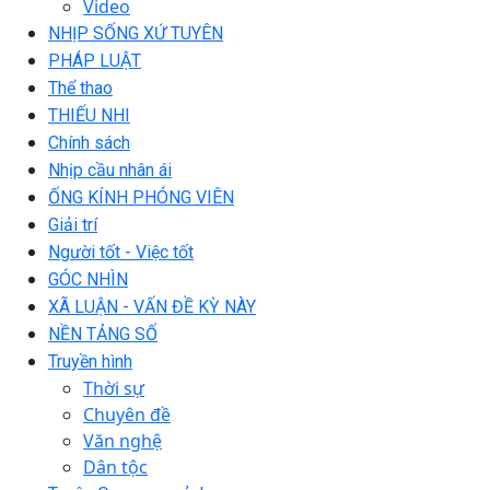
Video
NHỊP SỐNG XỨ TUYÊN
PHÁP LUẬT
Thể thao
THIẾU NHI
Chính sách
Nhịp cầu nhân ái
ỐNG KÍNH PHÓNG VIÊN
Giải trí
Người tốt - Việc tốt
GÓC NHÌN
XÃ LUẬN - VẤN ĐỀ KỲ NÀY
NỀN TẢNG SỐ
Truyền hình
Thời sự
Chuyên đề
Văn nghệ
Dân tộc