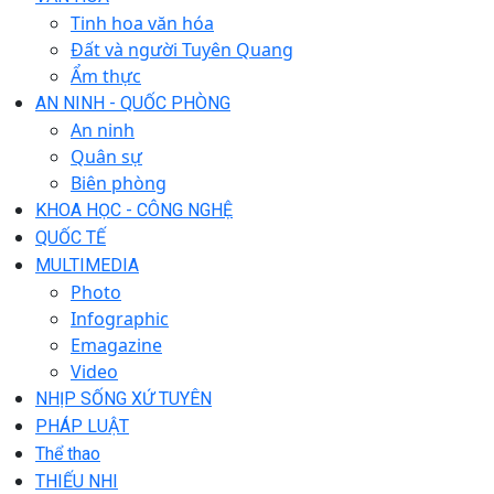
Tinh hoa văn hóa
Đất và người Tuyên Quang
Ẩm thực
AN NINH - QUỐC PHÒNG
An ninh
Quân sự
Biên phòng
KHOA HỌC - CÔNG NGHỆ
QUỐC TẾ
MULTIMEDIA
Photo
Infographic
Emagazine
Video
NHỊP SỐNG XỨ TUYÊN
PHÁP LUẬT
Thể thao
THIẾU NHI