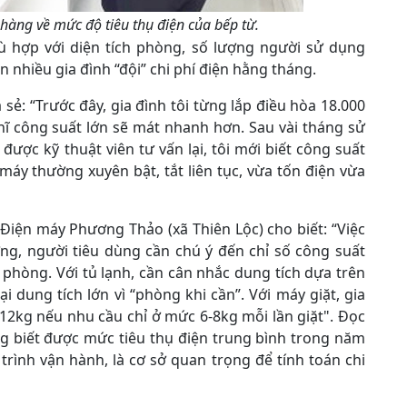
 hàng về mức độ tiêu thụ điện của bếp từ.
hù hợp với diện tích phòng, số lượng người sử dụng
 nhiều gia đình “đội” chi phí điện hằng tháng.
ẻ: “Trước đây, gia đình tôi từng lắp điều hòa 18.000
ĩ công suất lớn sẽ mát nhanh hơn. Sau vài tháng sử
được kỹ thuật viên tư vấn lại, tôi mới biết công suất
 máy thường xuyên bật, tắt liên tục, vừa tốn điện vừa
Điện máy Phương Thảo (xã Thiên Lộc) cho biết: “Việc
ng, người tiêu dùng cần chú ý đến chỉ số công suất
 phòng. Với tủ lạnh, cần cân nhắc dung tích dựa trên
i dung tích lớn vì “phòng khi cần”. Với máy giặt, gia
-12kg nếu nhu cầu chỉ ở mức 6-8kg mỗi lần giặt". Đọc
g biết được mức tiêu thụ điện trung bình trong năm
rình vận hành, là cơ sở quan trọng để tính toán chi