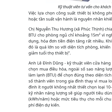
Kỹ thuật viên tư vấn cho khách
Việc lựa chọn công suất thiết bị không p
hoặc tần suất vận hành là nguyên nhân khiến
Chị Nguyễn Thu Hương (xã Phúc Thịnh) chia s
BTU cho phòng ngủ chỉ khoảng 15m² vì ngh
dụng, hóa đơn tiền điện tăng rất nhiều. Khi 
đó là quá lớn so với diện tích phòng, khiến
giảm tuổi thọ thiết bị”.
Anh Lê Đình Dũng - kỹ thuật viên cửa hàng 
chọn mua điều hòa, ngoài số sao năng lượ
làm lạnh (BTU) để chọn đúng theo diện tích
số thành viên trong gia đình thay vì mua loạ
đình ít người không nhất thiết chọn loại 10
kỹ nhãn năng lượng sẽ giúp người tiêu dùn
(kWh/năm) hoặc mức tiêu thụ cho mỗi chu t
phí điện dự kiến.