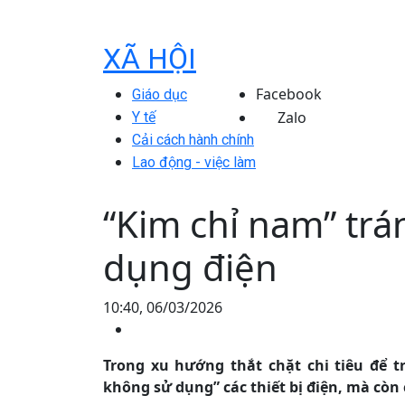
XÃ HỘI
Facebook
Giáo dục
Zalo
Y tế
Cải cách hành chính
Lao động - việc làm
“Kim chỉ nam” trán
dụng điện
10:40, 06/03/2026
Trong xu hướng thắt chặt chi tiêu để tr
không sử dụng” các thiết bị điện, mà còn