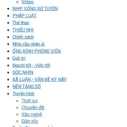
Video
NHỊP SỐNG XỨ TUYÊN
PHÁP LUẬT
Thể thao
THIẾU NHI
Chính sách
Nhịp cầu nhân ái
ỐNG KÍNH PHÓNG VIÊN
Giải trí
Người tốt - Việc tốt
GÓC NHÌN
XÃ LUẬN - VẤN ĐỀ KỲ NÀY
NỀN TẢNG SỐ
Truyền hình
Thời sự
Chuyên đề
Văn nghệ
Dân tộc