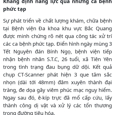
Khẳng định năng lực qua những ca bệnh
phức tạp
Sự phát triển về chất lượng khám, chữa bệnh
tại Bệnh viện Đa khoa khu vực Bắc Quang
được minh chứng rõ nét qua công tác xử trí
các ca bệnh phức tạp. Điển hình ngày mùng 3
Tết Nguyên đán Bính Ngọ, bệnh viện tiếp
nhận bệnh nhân S.T.C, 26 tuổi, xã Tiên Yên
trong tình trạng đau bụng dữ dội. Kết quả
chụp CT-Scanner phát hiện 3 que tăm sắc
nhọn (dài tới 48mm) đâm xuyên thành đại
tràng, đe dọa gây viêm phúc mạc nguy hiểm.
Ngay sau đó, ê-kíp trực đã mổ cấp cứu, lấy
thành công dị vật và xử lý các tổn thương
trong đường tiêu hóa.