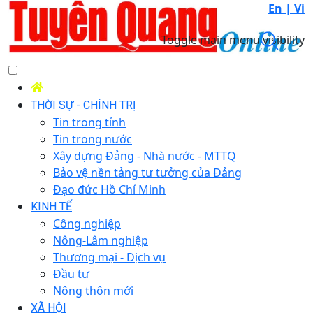
En |
Vi
Toggle main menu visibility
THỜI SỰ - CHÍNH TRỊ
Tin trong tỉnh
Tin trong nước
Xây dựng Đảng - Nhà nước - MTTQ
Bảo vệ nền tảng tư tưởng của Đảng
Đạo đức Hồ Chí Minh
KINH TẾ
Công nghiệp
Nông-Lâm nghiệp
Thương mại - Dịch vụ
Đầu tư
Nông thôn mới
XÃ HỘI