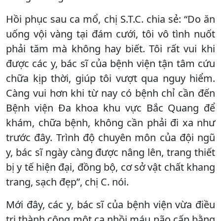
Hồi phục sau ca mổ, chị S.T.C. chia sẻ: “Do ăn
uống vội vàng tại đám cưới, tôi vô tình nuốt
phải tăm mà không hay biết. Tôi rất vui khi
được các y, bác sĩ của bệnh viện tận tâm cứu
chữa kịp thời, giúp tôi vượt qua nguy hiểm.
Càng vui hơn khi từ nay có bệnh chỉ cần đến
Bệnh viện Đa khoa khu vực Bắc Quang để
khám, chữa bệnh, không cần phải đi xa như
trước đây. Trình độ chuyên môn của đội ngũ
y, bác sĩ ngày càng được nâng lên, trang thiết
bị y tế hiện đại, đồng bộ, cơ sở vật chất khang
trang, sạch đẹp”, chị C. nói.
Mới đây, các y, bác sĩ của bệnh viện vừa điều
trị thành công một ca nhồi máu não cấp bằng