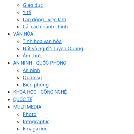
Giáo dục
Y tế
Lao động - việc làm
Cải cách hành chính
VĂN HÓA
Tinh hoa văn hóa
Đất và người Tuyên Quang
Ẩm thực
AN NINH - QUỐC PHÒNG
An ninh
Quân sự
Biên phòng
KHOA HỌC - CÔNG NGHỆ
QUỐC TẾ
MULTIMEDIA
Photo
Infographic
Emagazine