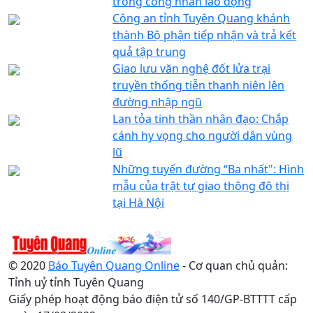
trong công nhân lao động
Công an tỉnh Tuyên Quang khánh
thành Bộ phận tiếp nhận và trả kết
quả tập trung
Giao lưu văn nghệ đốt lửa trại
truyền thống tiễn thanh niên lên
đường nhập ngũ
Lan tỏa tinh thần nhân đạo: Chắp
cánh hy vọng cho người dân vùng
lũ
Những tuyến đường “Ba nhất": Hình
mẫu của trật tự giao thông đô thị
tại Hà Nội
© 2020
Báo Tuyên Quang Online
- Cơ quan chủ quản:
Tỉnh uỷ tỉnh Tuyên Quang
Giấy phép hoạt động báo điện tử số 140/GP-BTTTT cấp