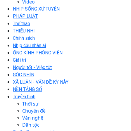
Video
NHỊP SỐNG XỨ TUYÊN
PHÁP LUẬT
Thể thao
THIẾU NHI
Chính sách
Nhịp cầu nhân ái
ỐNG KÍNH PHÓNG VIÊN
Giải trí
Người tốt - Việc tốt
GÓC NHÌN
XÃ LUẬN - VẤN ĐỀ KỲ NÀY
NỀN TẢNG SỐ
Truyền hình
Thời sự
Chuyên đề
Văn nghệ
Dân tộc