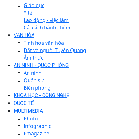
Giáo dục
Y tế
Lao động - việc làm
Cải cách hành chính
VĂN HÓA
Tinh hoa văn hóa
Đất và người Tuyên Quang
Ẩm thực
AN NINH - QUỐC PHÒNG
An ninh
Quân sự
Biên phòng
KHOA HỌC - CÔNG NGHỆ
QUỐC TẾ
MULTIMEDIA
Photo
Infographic
Emagazine