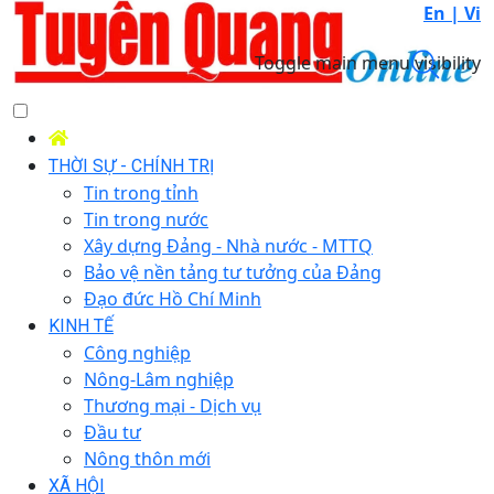
En |
Vi
Toggle main menu visibility
THỜI SỰ - CHÍNH TRỊ
Tin trong tỉnh
Tin trong nước
Xây dựng Đảng - Nhà nước - MTTQ
Bảo vệ nền tảng tư tưởng của Đảng
Đạo đức Hồ Chí Minh
KINH TẾ
Công nghiệp
Nông-Lâm nghiệp
Thương mại - Dịch vụ
Đầu tư
Nông thôn mới
XÃ HỘI