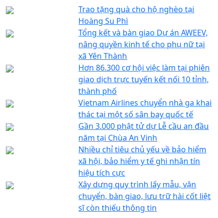
Trao tặng quà cho hộ nghèo tại
Hoàng Su Phì
Tổng kết và bàn giao Dự án AWEEV,
nâng quyền kinh tế cho phụ nữ tại
xã Yên Thành
Hơn 86.300 cơ hội việc làm tại phiên
giao dịch trực tuyến kết nối 10 tỉnh,
thành phố
Vietnam Airlines chuyển nhà ga khai
thác tại một số sân bay quốc tế
Gần 3.000 phật tử dự Lễ cầu an đầu
năm tại Chùa An Vinh
Nhiều chỉ tiêu chủ yếu về bảo hiểm
xã hội, bảo hiểm y tế ghi nhận tín
hiệu tích cực
Xây dựng quy trình lấy mẫu, vận
chuyển, bàn giao, lưu trữ hài cốt liệt
sĩ còn thiếu thông tin