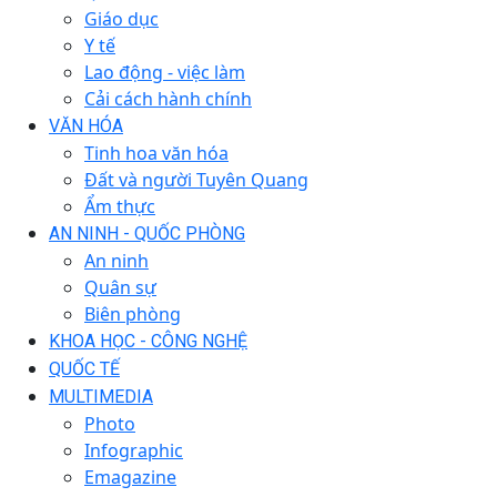
Giáo dục
Y tế
Lao động - việc làm
Cải cách hành chính
VĂN HÓA
Tinh hoa văn hóa
Đất và người Tuyên Quang
Ẩm thực
AN NINH - QUỐC PHÒNG
An ninh
Quân sự
Biên phòng
KHOA HỌC - CÔNG NGHỆ
QUỐC TẾ
MULTIMEDIA
Photo
Infographic
Emagazine