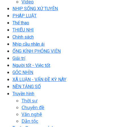
Video
NHỊP SỐNG XỨ TUYÊN
PHÁP LUẬT
Thể thao
THIẾU NHI
Chính sách
Nhịp cầu nhân ái
ỐNG KÍNH PHÓNG VIÊN
Giải trí
Người tốt - Việc tốt
GÓC NHÌN
XÃ LUẬN - VẤN ĐỀ KỲ NÀY
NỀN TẢNG SỐ
Truyền hình
Thời sự
Chuyên đề
Văn nghệ
Dân tộc