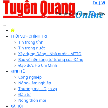
En |
Vi
Toggle main menu visibility
THỜI SỰ - CHÍNH TRỊ
Tin trong tỉnh
Tin trong nước
Xây dựng Đảng - Nhà nước - MTTQ
Bảo vệ nền tảng tư tưởng của Đảng
Đạo đức Hồ Chí Minh
KINH TẾ
Công nghiệp
Nông-Lâm nghiệp
Thương mại - Dịch vụ
Đầu tư
Nông thôn mới
XÃ HỘI