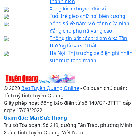
thanh niên
Xung kích chuyển đổi số
Tuổi trẻ gieo chữ nơi biên cương
Sóng số về bản: Mở cánh cửa bình
đẳng cho phụ nữ vùng cao
Thông tin bắt cóc trẻ em ở xã Tân
Dương là sai sự thật
Hà Nội: Thị trường xe điện ghi nhận
sức mua tăng mạnh
© 2020
Báo Tuyên Quang Online
- Cơ quan chủ quản:
Tỉnh uỷ tỉnh Tuyên Quang
Giấy phép hoạt động báo điện tử số 140/GP-BTTTT cấp
ngày 17/03/2022
Giám đốc: Mai Đức Thông
Trụ sở Tòa soạn: Số 219, đường Tân Trào, phường Minh
Xuân, tỉnh Tuyên Quang, Việt Nam.