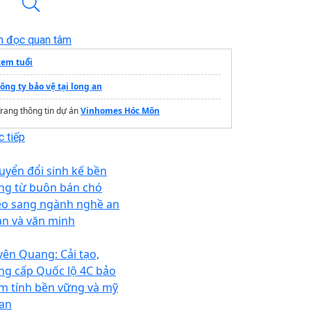
n đọc quan tâm
xem tuổi
ông ty bảo vệ tại long an
rang thông tin dự án
Vinhomes Hóc Môn
 tiếp
uyển đổi sinh kế bền
ng từ buôn bán chó
o sang ngành nghề an
àn và văn minh
yên Quang: Cải tạo,
ng cấp Quốc lộ 4C bảo
m tính bền vững và mỹ
an