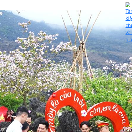
Tă
ki
ch
và
gi