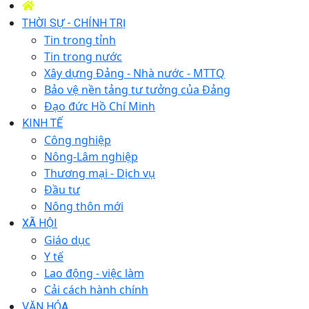
THỜI SỰ - CHÍNH TRỊ
Tin trong tỉnh
Tin trong nước
Xây dựng Đảng - Nhà nước - MTTQ
Bảo vệ nền tảng tư tưởng của Đảng
Đạo đức Hồ Chí Minh
KINH TẾ
Công nghiệp
Nông-Lâm nghiệp
Thương mại - Dịch vụ
Đầu tư
Nông thôn mới
XÃ HỘI
Giáo dục
Y tế
Lao động - việc làm
Cải cách hành chính
VĂN HÓA