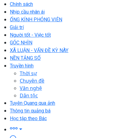
Chính sách
Nhịp cầu nhân ái
ỐNG KÍNH PHÓNG VIÊN
Giải trí
Người tốt - Việc tốt
GÓC NHÌN
XÃ LUẬN - VẤN ĐỀ KỲ NÀY
NỀN TẢNG SỐ
Truyền hình
Thời sự
Chuyên đề
Văn nghệ
Dân tộc
Tuyên Quang qua ảnh
Thông tin quảng bá
Học tập theo Bác