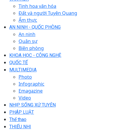
Tinh hoa văn hóa
Đất và người Tuyên Quang
Ẩm thực
AN NINH - QUỐC PHÒNG
An ninh
Quân sự
Biên phòng
KHOA HỌC - CÔNG NGHỆ
QUỐC TẾ
MULTIMEDIA
Photo
Infographic
Emagazine
Video
NHỊP SỐNG XỨ TUYÊN
PHÁP LUẬT
Thể thao
THIẾU NHI