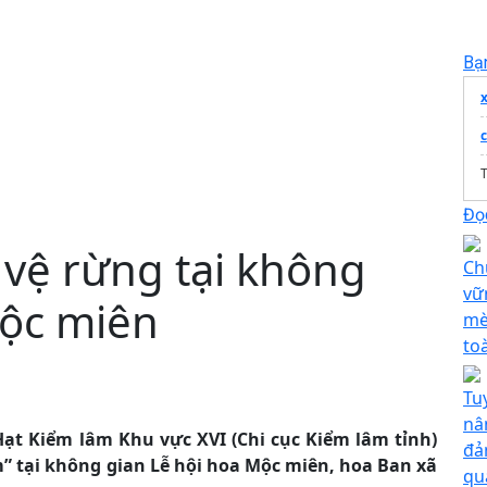
Bạ
c
T
Đọc
 vệ rừng tại không
Ch
vữ
Mộc miên
mè
to
Tu
nâ
ạt Kiểm lâm Khu vực XVI (Chi cục Kiểm lâm tỉnh)
đả
m” tại không gian Lễ hội hoa Mộc miên, hoa Ban xã
qu