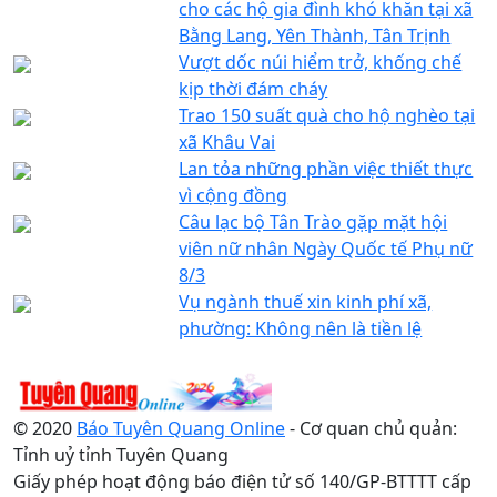
cho các hộ gia đình khó khăn tại xã
Bằng Lang, Yên Thành, Tân Trịnh
Vượt dốc núi hiểm trở, khống chế
kịp thời đám cháy
Trao 150 suất quà cho hộ nghèo tại
xã Khâu Vai
Lan tỏa những phần việc thiết thực
vì cộng đồng
Câu lạc bộ Tân Trào gặp mặt hội
viên nữ nhân Ngày Quốc tế Phụ nữ
8/3
Vụ ngành thuế xin kinh phí xã,
phường: Không nên là tiền lệ
© 2020
Báo Tuyên Quang Online
- Cơ quan chủ quản:
Tỉnh uỷ tỉnh Tuyên Quang
Giấy phép hoạt động báo điện tử số 140/GP-BTTTT cấp