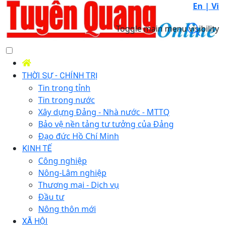
En |
Vi
Toggle main menu visibility
THỜI SỰ - CHÍNH TRỊ
Tin trong tỉnh
Tin trong nước
Xây dựng Đảng - Nhà nước - MTTQ
Bảo vệ nền tảng tư tưởng của Đảng
Đạo đức Hồ Chí Minh
KINH TẾ
Công nghiệp
Nông-Lâm nghiệp
Thương mại - Dịch vụ
Đầu tư
Nông thôn mới
XÃ HỘI