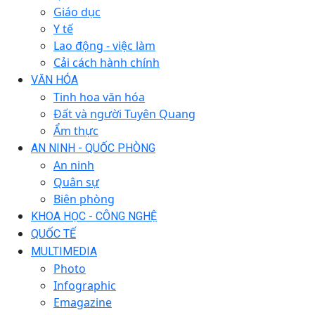
Giáo dục
Y tế
Lao động - việc làm
Cải cách hành chính
VĂN HÓA
Tinh hoa văn hóa
Đất và người Tuyên Quang
Ẩm thực
AN NINH - QUỐC PHÒNG
An ninh
Quân sự
Biên phòng
KHOA HỌC - CÔNG NGHỆ
QUỐC TẾ
MULTIMEDIA
Photo
Infographic
Emagazine