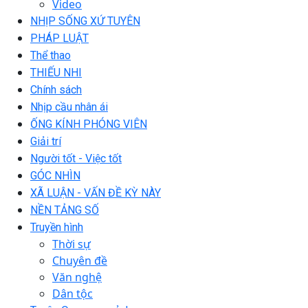
Video
NHỊP SỐNG XỨ TUYÊN
PHÁP LUẬT
Thể thao
THIẾU NHI
Chính sách
Nhịp cầu nhân ái
ỐNG KÍNH PHÓNG VIÊN
Giải trí
Người tốt - Việc tốt
GÓC NHÌN
XÃ LUẬN - VẤN ĐỀ KỲ NÀY
NỀN TẢNG SỐ
Truyền hình
Thời sự
Chuyên đề
Văn nghệ
Dân tộc