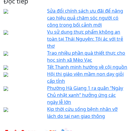
Đọc tiếp
Sửa đổi chính sách ưu đãi để nâng
cao hiệu quả chăm sóc người có
công trong bối cảnh mới
Vụ sử dụng thực phẩm không an
toàn tại Thái Nguyên: Tội ác với trẻ
thơ
Trao nhiều phần quà thiết thực cho
học sinh xã Mèo Vạc
Tết Thanh minh hướng về cội nguồn
Hội thi giáo viên mầm non dạy giỏi
cấp tỉnh
Phường Hà Giang 1 ra quân “Ngày
Chủ nhật xanh” hưởng ứng các
ngày lễ lớn
Kịp thời cứu sống bệnh nhân vỡ
lách do tai nạn giao thông