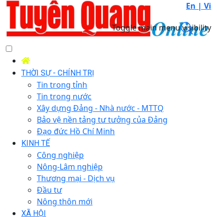
En |
Vi
Toggle main menu visibility
THỜI SỰ - CHÍNH TRỊ
Tin trong tỉnh
Tin trong nước
Xây dựng Đảng - Nhà nước - MTTQ
Bảo vệ nền tảng tư tưởng của Đảng
Đạo đức Hồ Chí Minh
KINH TẾ
Công nghiệp
Nông-Lâm nghiệp
Thương mại - Dịch vụ
Đầu tư
Nông thôn mới
XÃ HỘI