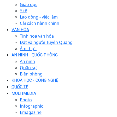
Giáo dục
Y tế
Lao động - việc làm
Cải cách hành chính
VĂN HÓA
Tinh hoa văn hóa
Đất và người Tuyên Quang
Ẩm thực
AN NINH - QUỐC PHÒNG
An ninh
Quân sự
Biên phòng
KHOA HỌC - CÔNG NGHỆ
QUỐC TẾ
MULTIMEDIA
Photo
Infographic
Emagazine