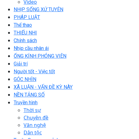
Video
NHỊP SỐNG XỨ TUYÊN
PHÁP LUẬT
Thể thao
THIẾU NHI
Chính sách
Nhịp cầu nhân ái
ỐNG KÍNH PHÓNG VIÊN
Giải trí
Người tốt - Việc tốt
GÓC NHÌN
XÃ LUẬN - VẤN ĐỀ KỲ NÀY
NỀN TẢNG SỐ
Truyền hình
Thời sự
Chuyên đề
Văn nghệ
Dân tộc