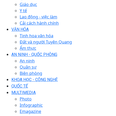
Giáo dục
Y tế
Lao động - việc làm
Cải cách hành chính
VĂN HÓA
Tinh hoa văn hóa
Đất và người Tuyên Quang
Ẩm thực
AN NINH - QUỐC PHÒNG
An ninh
Quân sự
Biên phòng
KHOA HỌC - CÔNG NGHỆ
QUỐC TẾ
MULTIMEDIA
Photo
Infographic
Emagazine