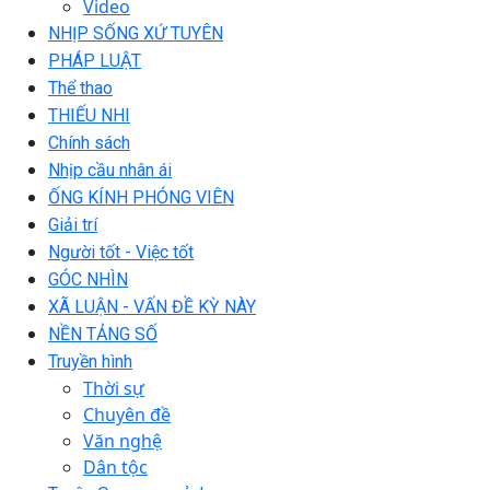
Video
NHỊP SỐNG XỨ TUYÊN
PHÁP LUẬT
Thể thao
THIẾU NHI
Chính sách
Nhịp cầu nhân ái
ỐNG KÍNH PHÓNG VIÊN
Giải trí
Người tốt - Việc tốt
GÓC NHÌN
XÃ LUẬN - VẤN ĐỀ KỲ NÀY
NỀN TẢNG SỐ
Truyền hình
Thời sự
Chuyên đề
Văn nghệ
Dân tộc