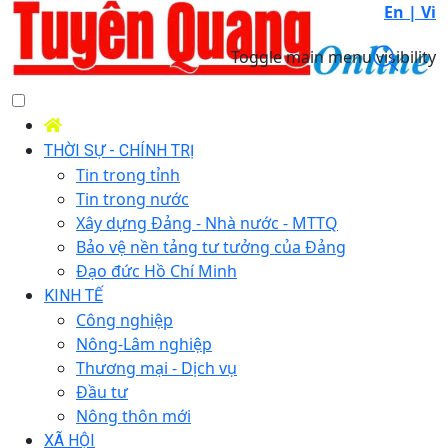
En |
Vi
Toggle main menu visibility
THỜI SỰ - CHÍNH TRỊ
Tin trong tỉnh
Tin trong nước
Xây dựng Đảng - Nhà nước - MTTQ
Bảo vệ nền tảng tư tưởng của Đảng
Đạo đức Hồ Chí Minh
KINH TẾ
Công nghiệp
Nông-Lâm nghiệp
Thương mại - Dịch vụ
Đầu tư
Nông thôn mới
XÃ HỘI