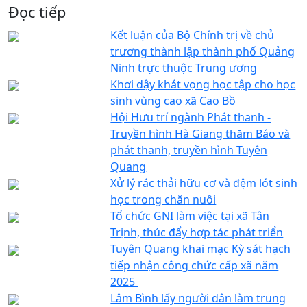
Đọc tiếp
Kết luận của Bộ Chính trị về chủ
trương thành lập thành phố Quảng
Ninh trực thuộc Trung ương
Khơi dậy khát vọng học tập cho học
sinh vùng cao xã Cao Bồ
Hội Hưu trí ngành Phát thanh -
Truyền hình Hà Giang thăm Báo và
phát thanh, truyền hình Tuyên
Quang
Xử lý rác thải hữu cơ và đệm lót sinh
học trong chăn nuôi
Tổ chức GNI làm việc tại xã Tân
Trịnh, thúc đẩy hợp tác phát triển
Tuyên Quang khai mạc Kỳ sát hạch
tiếp nhận công chức cấp xã năm
2025 ​
Lâm Bình lấy người dân làm trung