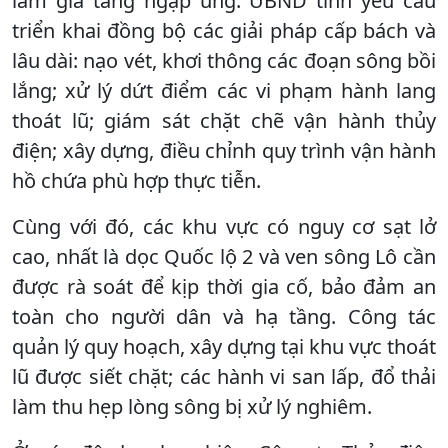
làm gia tăng ngập úng. UBND tỉnh yêu cầu
triển khai đồng bộ các giải pháp cấp bách và
lâu dài: nạo vét, khơi thông các đoạn sông bồi
lắng; xử lý dứt điểm các vi phạm hành lang
thoát lũ; giám sát chặt chẽ vận hành thủy
điện; xây dựng, điều chỉnh quy trình vận hành
hồ chứa phù hợp thực tiễn.
Cùng với đó, các khu vực có nguy cơ sạt lở
cao, nhất là dọc Quốc lộ 2 và ven sông Lô cần
được rà soát để kịp thời gia cố, bảo đảm an
toàn cho người dân và hạ tầng. Công tác
quản lý quy hoạch, xây dựng tại khu vực thoát
lũ được siết chặt; các hành vi san lấp, đổ thải
làm thu hẹp lòng sông bị xử lý nghiêm.