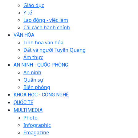
Giáo dục
Y tế
Lao động - việc làm
Cải cách hành chính
VĂN HÓA
Tinh hoa văn hóa
Đất và người Tuyên Quang
Ẩm thực
AN NINH - QUỐC PHÒNG
An ninh
Quân sự
Biên phòng
KHOA HỌC - CÔNG NGHỆ
QUỐC TẾ
MULTIMEDIA
Photo
Infographic
Emagazine