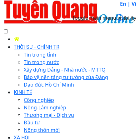
En |
Vi
Toggle main menu visibility
THỜI SỰ - CHÍNH TRỊ
Tin trong tỉnh
Tin trong nước
Xây dựng Đảng - Nhà nước - MTTQ
Bảo vệ nền tảng tư tưởng của Đảng
Đạo đức Hồ Chí Minh
KINH TẾ
Công nghiệp
Nông-Lâm nghiệp
Thương mại - Dịch vụ
Đầu tư
Nông thôn mới
XÃ HỘI