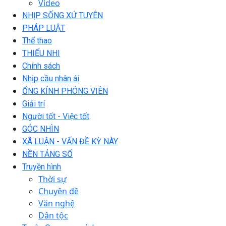
Video
NHỊP SỐNG XỨ TUYÊN
PHÁP LUẬT
Thể thao
THIẾU NHI
Chính sách
Nhịp cầu nhân ái
ỐNG KÍNH PHÓNG VIÊN
Giải trí
Người tốt - Việc tốt
GÓC NHÌN
XÃ LUẬN - VẤN ĐỀ KỲ NÀY
NỀN TẢNG SỐ
Truyền hình
Thời sự
Chuyên đề
Văn nghệ
Dân tộc