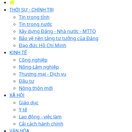
THỜI SỰ - CHÍNH TRỊ
Tin trong tỉnh
Tin trong nước
Xây dựng Đảng - Nhà nước - MTTQ
Bảo vệ nền tảng tư tưởng của Đảng
Đạo đức Hồ Chí Minh
KINH TẾ
Công nghiệp
Nông-Lâm nghiệp
Thương mại - Dịch vụ
Đầu tư
Nông thôn mới
XÃ HỘI
Giáo dục
Y tế
Lao động - việc làm
Cải cách hành chính
VĂN HÓA