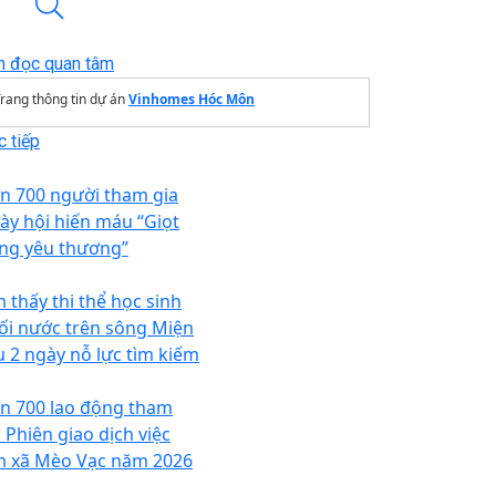
n đọc quan tâm
rang thông tin dự án
Vinhomes Hóc Môn
 tiếp
n 700 người tham gia
ày hội hiến máu “Giọt
ng yêu thương”
m thấy thi thể học sinh
ối nước trên sông Miện
u 2 ngày nỗ lực tìm kiếm
n 700 lao động tham
 Phiên giao dịch việc
m xã Mèo Vạc năm 2026