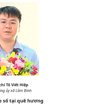
hí Tô Viết Hiệp
ảng ủy xã Lâm Bình
p số tại quê hương