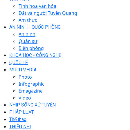
Tinh hoa văn hóa
Đất và người Tuyên Quang
Ẩm thực
AN NINH - QUỐC PHÒNG
An ninh
Quân sự
Biên phòng
KHOA HỌC - CÔNG NGHỆ
QUỐC TẾ
MULTIMEDIA
Photo
Infographic
Emagazine
Video
NHỊP SỐNG XỨ TUYÊN
PHÁP LUẬT
Thể thao
THIẾU NHI