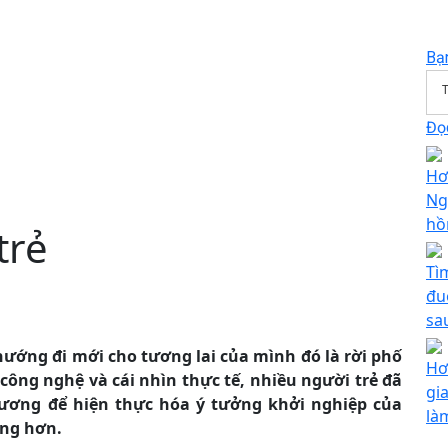
Bạ
T
Đọc
Hơ
Ng
hồ
trẻ
Tì
đu
sa
hướng đi mới cho tương lai của mình đó là rời phố
Hơ
 công nghệ và cái nhìn thực tế, nhiều người trẻ đã
gia
hương để hiện thực hóa ý tưởng khởi nghiệp của
là
ững hơn.