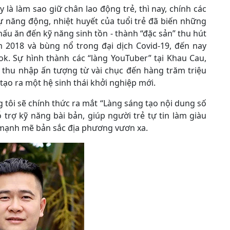
 là làm sao giữ chân lao động trẻ, thì nay, chính các
 Sự năng động, nhiệt huyết của tuổi trẻ đã biến những
, nấu ăn đến kỹ năng sinh tồn - thành “đặc sản” thu hút
 2018 và bùng nổ trong đại dịch Covid-19, đến nay
k. Sự hình thành các “làng YouTuber” tại Khau Cau,
 thu nhập ấn tượng từ vài chục đến hàng trăm triệu
tạo ra một hệ sinh thái khởi nghiệp mới.
 tôi sẽ chính thức ra mắt “Làng sáng tạo nội dung số
 trợ kỹ năng bài bản, giúp người trẻ tự tin làm giàu
 mạnh mẽ bản sắc địa phương vươn xa.