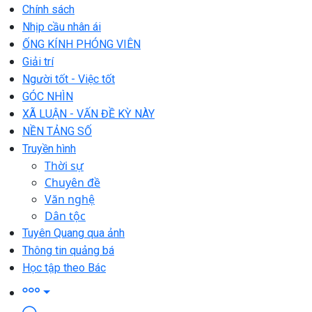
Chính sách
Nhịp cầu nhân ái
ỐNG KÍNH PHÓNG VIÊN
Giải trí
Người tốt - Việc tốt
GÓC NHÌN
XÃ LUẬN - VẤN ĐỀ KỲ NÀY
NỀN TẢNG SỐ
Truyền hình
Thời sự
Chuyên đề
Văn nghệ
Dân tộc
Tuyên Quang qua ảnh
Thông tin quảng bá
Học tập theo Bác