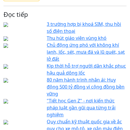
Đọc tiếp
3 trường hợp bị khoá SIM, thu hồi
số điện thoại
Thu hút giáo viên vùng khó
Chủ động ứng phó với không khí
lạnh, lốc, sét, mưa đá và lũ quét, sạt
lở đất
Kịp thời hỗ trợ người dân khắc phục
hậu quả dông lốc
80 năm hành trình nhân ái: Huy
động 500 tỷ đồng vì cộng đồng bền
vững
"Tiết học Gen Z" - nơi kiến thức
pháp luật gần gũi qua từng trải
nghiệm
Quy chuẩn kỹ thuật quốc gia về ắc
quy cho xe mô-tô, xe gắn máy điện