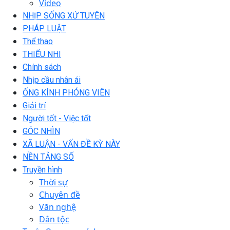
Video
NHỊP SỐNG XỨ TUYÊN
PHÁP LUẬT
Thể thao
THIẾU NHI
Chính sách
Nhịp cầu nhân ái
ỐNG KÍNH PHÓNG VIÊN
Giải trí
Người tốt - Việc tốt
GÓC NHÌN
XÃ LUẬN - VẤN ĐỀ KỲ NÀY
NỀN TẢNG SỐ
Truyền hình
Thời sự
Chuyên đề
Văn nghệ
Dân tộc