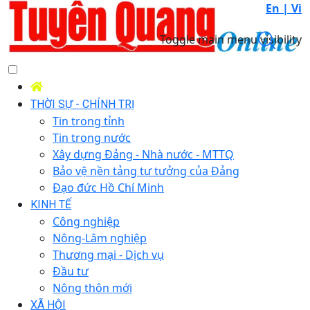
En |
Vi
Toggle main menu visibility
THỜI SỰ - CHÍNH TRỊ
Tin trong tỉnh
Tin trong nước
Xây dựng Đảng - Nhà nước - MTTQ
Bảo vệ nền tảng tư tưởng của Đảng
Đạo đức Hồ Chí Minh
KINH TẾ
Công nghiệp
Nông-Lâm nghiệp
Thương mại - Dịch vụ
Đầu tư
Nông thôn mới
XÃ HỘI