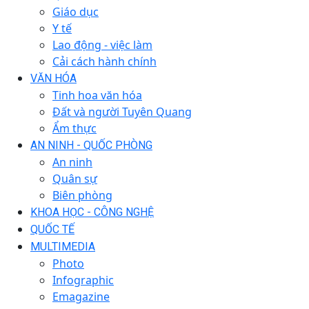
Giáo dục
Y tế
Lao động - việc làm
Cải cách hành chính
VĂN HÓA
Tinh hoa văn hóa
Đất và người Tuyên Quang
Ẩm thực
AN NINH - QUỐC PHÒNG
An ninh
Quân sự
Biên phòng
KHOA HỌC - CÔNG NGHỆ
QUỐC TẾ
MULTIMEDIA
Photo
Infographic
Emagazine