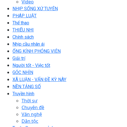
Video
NHỊP SỐNG XỨ TUYÊN
PHÁP LUẬT
Thể thao
THIẾU NHI
Chính sách
Nhịp cầu nhân ái
ỐNG KÍNH PHÓNG VIÊN
Giải trí
Người tốt - Việc tốt
GÓC NHÌN
XÃ LUẬN - VẤN ĐỀ KỲ NÀY
NỀN TẢNG SỐ
Truyền hình
Thời sự
Chuyên đề
Văn nghệ
Dân tộc