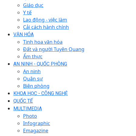
Giáo dục
Y tế
Lao động - việc làm
Cải cách hành chính
VĂN HÓA
Tinh hoa văn hóa
Đất và người Tuyên Quang
Ẩm thực
AN NINH - QUỐC PHÒNG
An ninh
Quân sự
Biên phòng
KHOA HỌC - CÔNG NGHỆ
QUỐC TẾ
MULTIMEDIA
Photo
Infographic
Emagazine