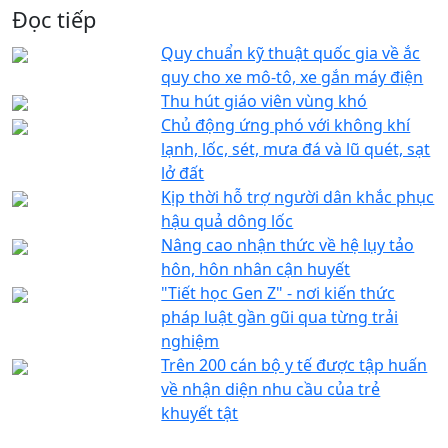
Đọc tiếp
Quy chuẩn kỹ thuật quốc gia về ắc
quy cho xe mô-tô, xe gắn máy điện
Thu hút giáo viên vùng khó
Chủ động ứng phó với không khí
lạnh, lốc, sét, mưa đá và lũ quét, sạt
lở đất
Kịp thời hỗ trợ người dân khắc phục
hậu quả dông lốc
Nâng cao nhận thức về hệ lụy tảo
hôn, hôn nhân cận huyết
"Tiết học Gen Z" - nơi kiến thức
pháp luật gần gũi qua từng trải
nghiệm
Trên 200 cán bộ y tế được tập huấn
về nhận diện nhu cầu của trẻ
khuyết tật