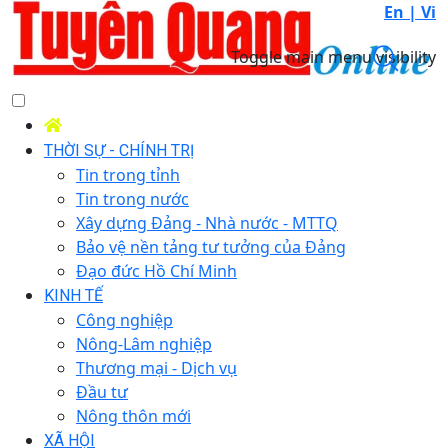
En |
Vi
Toggle main menu visibility
THỜI SỰ - CHÍNH TRỊ
Tin trong tỉnh
Tin trong nước
Xây dựng Đảng - Nhà nước - MTTQ
Bảo vệ nền tảng tư tưởng của Đảng
Đạo đức Hồ Chí Minh
KINH TẾ
Công nghiệp
Nông-Lâm nghiệp
Thương mại - Dịch vụ
Đầu tư
Nông thôn mới
XÃ HỘI