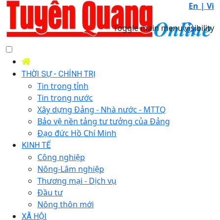
En |
Vi
Toggle main menu visibility
THỜI SỰ - CHÍNH TRỊ
Tin trong tỉnh
Tin trong nước
Xây dựng Đảng - Nhà nước - MTTQ
Bảo vệ nền tảng tư tưởng của Đảng
Đạo đức Hồ Chí Minh
KINH TẾ
Công nghiệp
Nông-Lâm nghiệp
Thương mại - Dịch vụ
Đầu tư
Nông thôn mới
XÃ HỘI