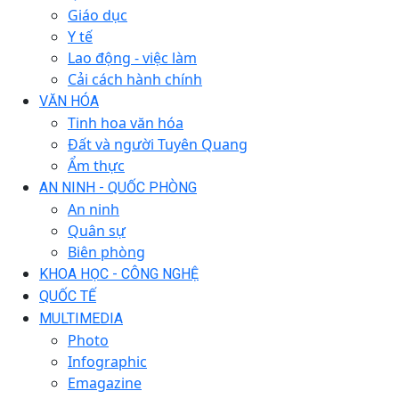
Giáo dục
Y tế
Lao động - việc làm
Cải cách hành chính
VĂN HÓA
Tinh hoa văn hóa
Đất và người Tuyên Quang
Ẩm thực
AN NINH - QUỐC PHÒNG
An ninh
Quân sự
Biên phòng
KHOA HỌC - CÔNG NGHỆ
QUỐC TẾ
MULTIMEDIA
Photo
Infographic
Emagazine