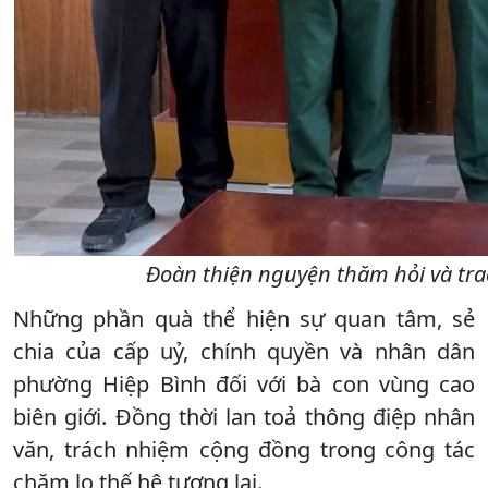
Đoàn thiện nguyện thăm hỏi và tra
Những phần quà thể hiện sự quan tâm, sẻ
chia của cấp uỷ, chính quyền và nhân dân
phường Hiệp Bình đối với bà con vùng cao
biên giới. Đồng thời lan toả thông điệp nhân
văn, trách nhiệm cộng đồng trong công tác
chăm lo thế hệ tương lai.