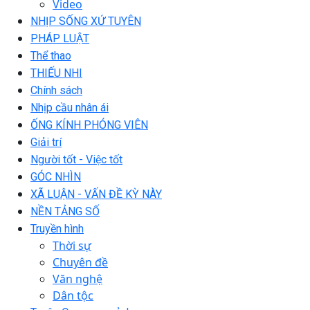
Video
NHỊP SỐNG XỨ TUYÊN
PHÁP LUẬT
Thể thao
THIẾU NHI
Chính sách
Nhịp cầu nhân ái
ỐNG KÍNH PHÓNG VIÊN
Giải trí
Người tốt - Việc tốt
GÓC NHÌN
XÃ LUẬN - VẤN ĐỀ KỲ NÀY
NỀN TẢNG SỐ
Truyền hình
Thời sự
Chuyên đề
Văn nghệ
Dân tộc