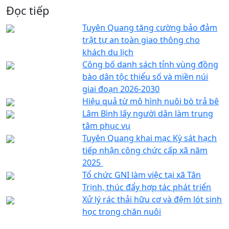
Đọc tiếp
Tuyên Quang tăng cường bảo đảm
trật tự an toàn giao thông cho
khách du lịch
Công bố danh sách tỉnh vùng đồng
bào dân tộc thiểu số và miền núi
giai đoạn 2026-2030
Hiệu quả từ mô hình nuôi bò trả bê
Lâm Bình lấy người dân làm trung
tâm phục vụ
Tuyên Quang khai mạc Kỳ sát hạch
tiếp nhận công chức cấp xã năm
2025 ​
Tổ chức GNI làm việc tại xã Tân
Trịnh, thúc đẩy hợp tác phát triển
Xử lý rác thải hữu cơ và đệm lót sinh
học trong chăn nuôi