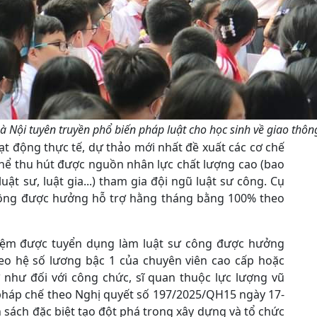
 Nội tuyên truyền phổ biến pháp luật cho học sinh về giao thôn
oạt động thực tế, dự thảo mới nhất đề xuất các cơ chế
 thể thu hút được nguồn nhân lực chất lượng cao (bao
ật sư, luật gia...) tham gia đội ngũ luật sư công. Cụ
 công được hưởng hỗ trợ hằng tháng bằng 100% theo
hiệm được tuyển dụng làm luật sư công được hưởng
eo hệ số lương bậc 1 của chuyên viên cao cấp hoặc
ự như đối với công chức, sĩ quan thuộc lực lượng vũ
, pháp chế theo Nghị quyết số 197/2025/QH15 ngày 17-
 sách đặc biệt tạo đột phá trong xây dựng và tổ chức