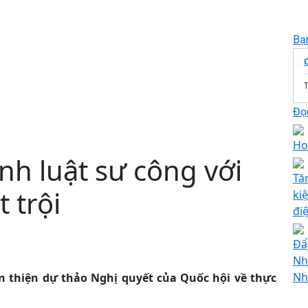
Bạ
T
Đọc
Ho
nh luật sư công với
Tă
 trội
ki
đi
Đẩ
Nh
Nh
n thiện dự thảo Nghị quyết của Quốc hội về thực