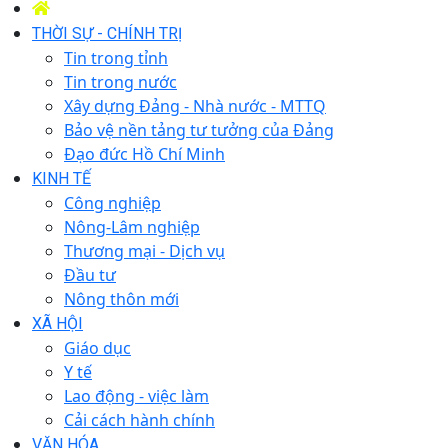
THỜI SỰ - CHÍNH TRỊ
Tin trong tỉnh
Tin trong nước
Xây dựng Đảng - Nhà nước - MTTQ
Bảo vệ nền tảng tư tưởng của Đảng
Đạo đức Hồ Chí Minh
KINH TẾ
Công nghiệp
Nông-Lâm nghiệp
Thương mại - Dịch vụ
Đầu tư
Nông thôn mới
XÃ HỘI
Giáo dục
Y tế
Lao động - việc làm
Cải cách hành chính
VĂN HÓA