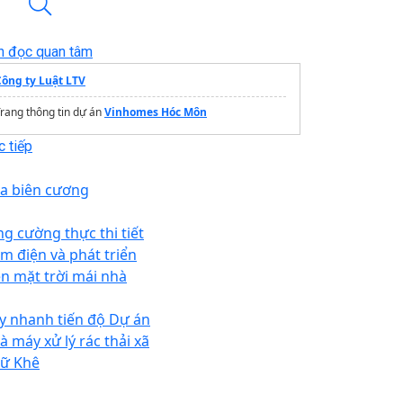
n đọc quan tâm
Công ty Luật LTV
rang thông tin dự án
Vinhomes Hóc Môn
 tiếp
a biên cương
ng cường thực thi tiết
ệm điện và phát triển
ện mặt trời mái nhà
y nhanh tiến độ Dự án
à máy xử lý rác thải xã
ữ Khê