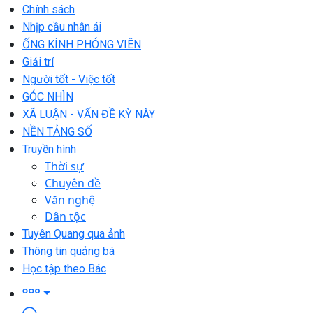
Chính sách
Nhịp cầu nhân ái
ỐNG KÍNH PHÓNG VIÊN
Giải trí
Người tốt - Việc tốt
GÓC NHÌN
XÃ LUẬN - VẤN ĐỀ KỲ NÀY
NỀN TẢNG SỐ
Truyền hình
Thời sự
Chuyên đề
Văn nghệ
Dân tộc
Tuyên Quang qua ảnh
Thông tin quảng bá
Học tập theo Bác