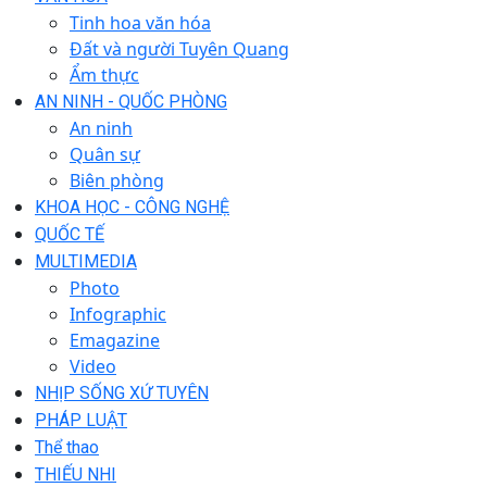
Tinh hoa văn hóa
Đất và người Tuyên Quang
Ẩm thực
AN NINH - QUỐC PHÒNG
An ninh
Quân sự
Biên phòng
KHOA HỌC - CÔNG NGHỆ
QUỐC TẾ
MULTIMEDIA
Photo
Infographic
Emagazine
Video
NHỊP SỐNG XỨ TUYÊN
PHÁP LUẬT
Thể thao
THIẾU NHI