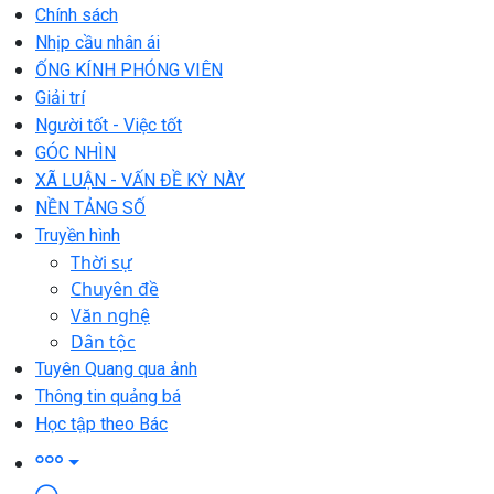
Chính sách
Nhịp cầu nhân ái
ỐNG KÍNH PHÓNG VIÊN
Giải trí
Người tốt - Việc tốt
GÓC NHÌN
XÃ LUẬN - VẤN ĐỀ KỲ NÀY
NỀN TẢNG SỐ
Truyền hình
Thời sự
Chuyên đề
Văn nghệ
Dân tộc
Tuyên Quang qua ảnh
Thông tin quảng bá
Học tập theo Bác