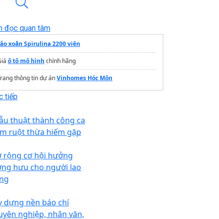
n đọc quan tâm
Tảo xoắn Spirulina 2200 viên
Giá
ô tô mô hình
chính hãng
rang thông tin dự án
Vinhomes Hóc Môn
 tiếp
ẫu thuật thành công ca
êm ruột thừa hiếm gặp
 rộng cơ hội hưởng
ơng hưu cho người lao
ng
y dựng nền báo chí
uyên nghiệp, nhân văn,