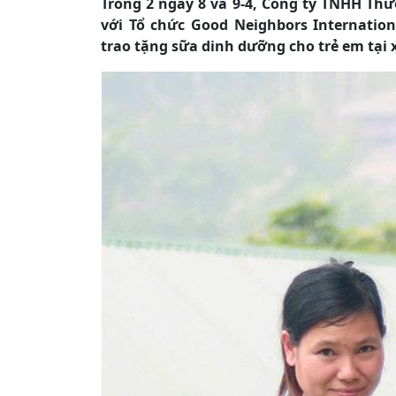
Trong 2 ngày 8 và 9-4, Công ty TNHH T
với Tổ chức Good Neighbors Internatio
trao tặng sữa dinh dưỡng cho trẻ em tại 