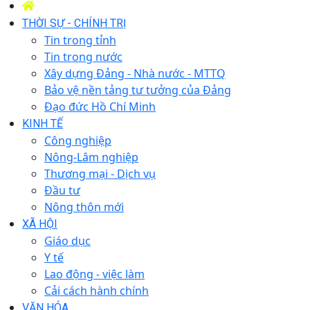
THỜI SỰ - CHÍNH TRỊ
Tin trong tỉnh
Tin trong nước
Xây dựng Đảng - Nhà nước - MTTQ
Bảo vệ nền tảng tư tưởng của Đảng
Đạo đức Hồ Chí Minh
KINH TẾ
Công nghiệp
Nông-Lâm nghiệp
Thương mại - Dịch vụ
Đầu tư
Nông thôn mới
XÃ HỘI
Giáo dục
Y tế
Lao động - việc làm
Cải cách hành chính
VĂN HÓA