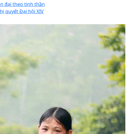
ện đại theo tinh thần
hị quyết Đại hội XIV