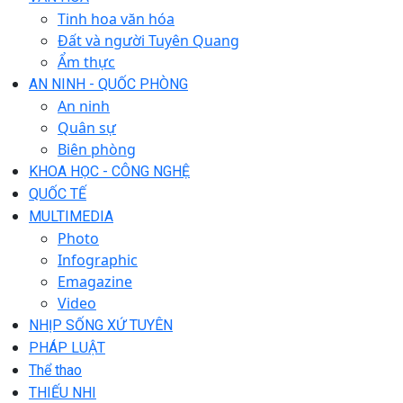
Tinh hoa văn hóa
Đất và người Tuyên Quang
Ẩm thực
AN NINH - QUỐC PHÒNG
An ninh
Quân sự
Biên phòng
KHOA HỌC - CÔNG NGHỆ
QUỐC TẾ
MULTIMEDIA
Photo
Infographic
Emagazine
Video
NHỊP SỐNG XỨ TUYÊN
PHÁP LUẬT
Thể thao
THIẾU NHI