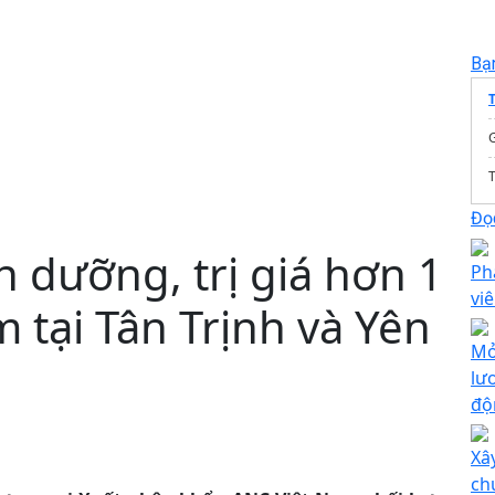
Bạ
T
Đọc
h dưỡng, trị giá hơn 1
Ph
vi
m tại Tân Trịnh và Yên
Mở
lư
độ
Xâ
ch