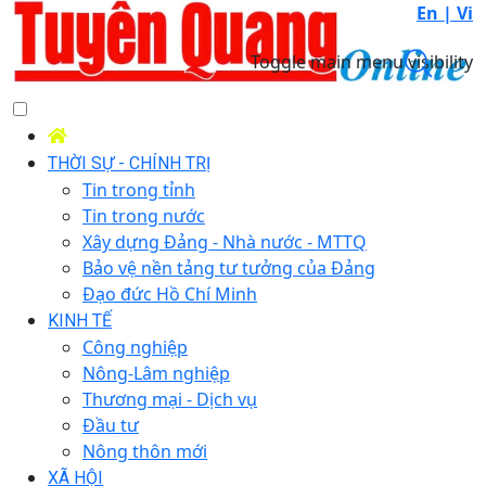
En |
Vi
Toggle main menu visibility
THỜI SỰ - CHÍNH TRỊ
Tin trong tỉnh
Tin trong nước
Xây dựng Đảng - Nhà nước - MTTQ
Bảo vệ nền tảng tư tưởng của Đảng
Đạo đức Hồ Chí Minh
KINH TẾ
Công nghiệp
Nông-Lâm nghiệp
Thương mại - Dịch vụ
Đầu tư
Nông thôn mới
XÃ HỘI