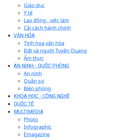
Giáo dục
Y tế
Lao động - việc làm
Cải cách hành chính
VĂN HÓA
Tinh hoa văn hóa
Đất và người Tuyên Quang
Ẩm thực
AN NINH - QUỐC PHÒNG
An ninh
Quân sự
Biên phòng
KHOA HỌC - CÔNG NGHỆ
QUỐC TẾ
MULTIMEDIA
Photo
Infographic
Emagazine