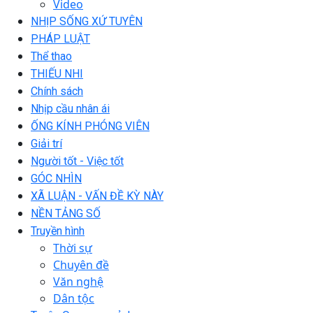
Video
NHỊP SỐNG XỨ TUYÊN
PHÁP LUẬT
Thể thao
THIẾU NHI
Chính sách
Nhịp cầu nhân ái
ỐNG KÍNH PHÓNG VIÊN
Giải trí
Người tốt - Việc tốt
GÓC NHÌN
XÃ LUẬN - VẤN ĐỀ KỲ NÀY
NỀN TẢNG SỐ
Truyền hình
Thời sự
Chuyên đề
Văn nghệ
Dân tộc