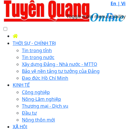
En |
Vi
Toggle main menu visibility
THỜI SỰ - CHÍNH TRỊ
Tin trong tỉnh
Tin trong nước
Xây dựng Đảng - Nhà nước - MTTQ
Bảo vệ nền tảng tư tưởng của Đảng
Đạo đức Hồ Chí Minh
KINH TẾ
Công nghiệp
Nông-Lâm nghiệp
Thương mại - Dịch vụ
Đầu tư
Nông thôn mới
XÃ HỘI