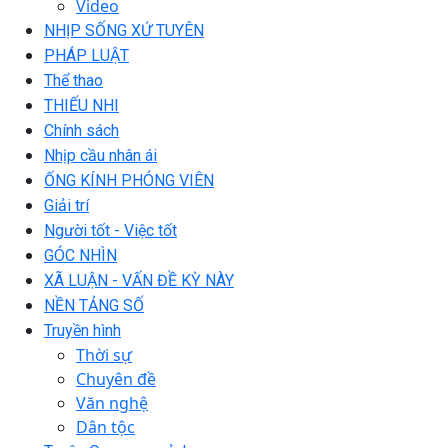
Video
NHỊP SỐNG XỨ TUYÊN
PHÁP LUẬT
Thể thao
THIẾU NHI
Chính sách
Nhịp cầu nhân ái
ỐNG KÍNH PHÓNG VIÊN
Giải trí
Người tốt - Việc tốt
GÓC NHÌN
XÃ LUẬN - VẤN ĐỀ KỲ NÀY
NỀN TẢNG SỐ
Truyền hình
Thời sự
Chuyên đề
Văn nghệ
Dân tộc