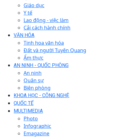
Giáo dục
Y tế
Lao động - việc làm
Cải cách hành chính
VĂN HÓA
Tinh hoa văn hóa
Đất và người Tuyên Quang
Ẩm thực
AN NINH - QUỐC PHÒNG
An ninh
Quân sự
Biên phòng
KHOA HỌC - CÔNG NGHỆ
QUỐC TẾ
MULTIMEDIA
Photo
Infographic
Emagazine