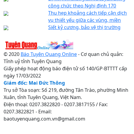
công chức theo Nghị định 170
Thu hẹp khoảng cách tiếp cận dịch
vụ thiết yếu giữa các vùng, miền
Siết kỷ cương, bảo vệ thị trường
© 2020
Báo Tuyên Quang Online
- Cơ quan chủ quản:
Tỉnh uỷ tỉnh Tuyên Quang
Giấy phép hoạt động báo điện tử số 140/GP-BTTTT cấp
ngày 17/03/2022
Giám đốc: Mai Đức Thông
Trụ sở Tòa soạn: Số 219, đường Tân Trào, phường Minh
Xuân, tỉnh Tuyên Quang, Việt Nam.
Điện thoại: 0207.3822820 - 0207.3817155 / Fax:
0207.3822821 - Email:
baotuyenquang.com.vn@gmail.com