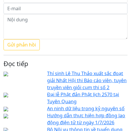
Đọc tiếp
Thí sinh Lê Thu Thảo xuất sắc đoạt
giải Nhất Hội thi Báo cáo viên, tuyên
truyền viên giỏi cụm thi số 2
Đại lễ Phật đản Phật lịch 2570 tại
Tuyên Quang
An ninh dữ liệu trong kỷ nguyên số
Hướng dẫn thực hiện hợp đồng lao
động điện tử từ ngày 1/7/2026
Bộ Nội vụ thông tin về tuyển dụng