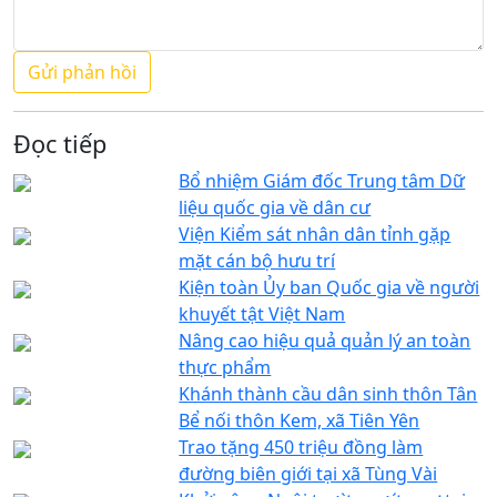
Đọc tiếp
Bổ nhiệm Giám đốc Trung tâm Dữ
liệu quốc gia về dân cư
Viện Kiểm sát nhân dân tỉnh gặp
mặt cán bộ hưu trí
Kiện toàn Ủy ban Quốc gia về người
khuyết tật Việt Nam
Nâng cao hiệu quả quản lý an toàn
thực phẩm
Khánh thành cầu dân sinh thôn Tân
Bể nối thôn Kem, xã Tiên Yên
Trao tặng 450 triệu đồng làm
đường biên giới tại xã Tùng Vài