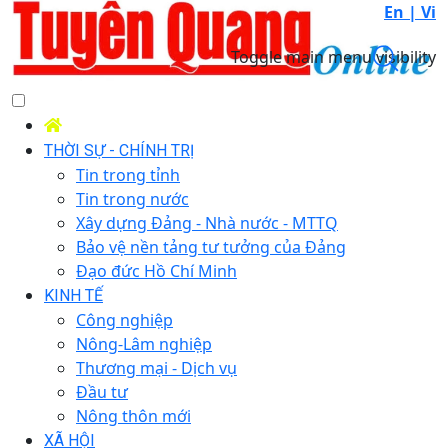
En |
Vi
Toggle main menu visibility
THỜI SỰ - CHÍNH TRỊ
Tin trong tỉnh
Tin trong nước
Xây dựng Đảng - Nhà nước - MTTQ
Bảo vệ nền tảng tư tưởng của Đảng
Đạo đức Hồ Chí Minh
KINH TẾ
Công nghiệp
Nông-Lâm nghiệp
Thương mại - Dịch vụ
Đầu tư
Nông thôn mới
XÃ HỘI