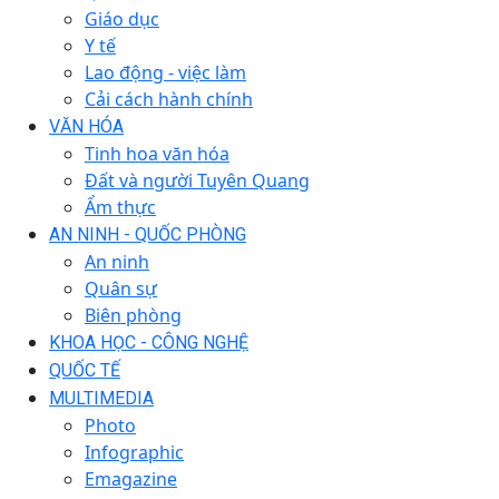
Giáo dục
Y tế
Lao động - việc làm
Cải cách hành chính
VĂN HÓA
Tinh hoa văn hóa
Đất và người Tuyên Quang
Ẩm thực
AN NINH - QUỐC PHÒNG
An ninh
Quân sự
Biên phòng
KHOA HỌC - CÔNG NGHỆ
QUỐC TẾ
MULTIMEDIA
Photo
Infographic
Emagazine