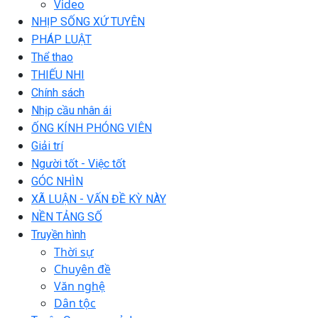
Video
NHỊP SỐNG XỨ TUYÊN
PHÁP LUẬT
Thể thao
THIẾU NHI
Chính sách
Nhịp cầu nhân ái
ỐNG KÍNH PHÓNG VIÊN
Giải trí
Người tốt - Việc tốt
GÓC NHÌN
XÃ LUẬN - VẤN ĐỀ KỲ NÀY
NỀN TẢNG SỐ
Truyền hình
Thời sự
Chuyên đề
Văn nghệ
Dân tộc